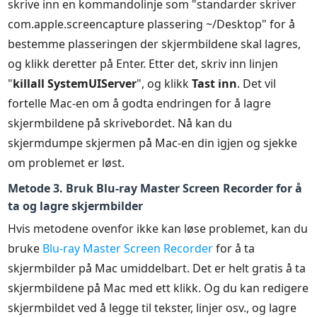
skrive inn en kommandolinje som
"standarder skriver
com.apple.screencapture plassering ~/Desktop"
for å
bestemme plasseringen der skjermbildene skal lagres,
og klikk deretter på Enter. Etter det, skriv inn linjen
"
killall SystemUIServer
", og klikk
Tast inn
. Det vil
fortelle Mac-en om å godta endringen for å lagre
skjermbildene på skrivebordet. Nå kan du
skjermdumpe skjermen på Mac-en din igjen og sjekke
om problemet er løst.
Metode 3. Bruk Blu-ray Master Screen Recorder for å
ta og lagre skjermbilder
Hvis metodene ovenfor ikke kan løse problemet, kan du
bruke
Blu-ray Master Screen Recorder
for å ta
skjermbilder på Mac umiddelbart. Det er helt gratis å ta
skjermbildene på Mac med ett klikk. Og du kan redigere
skjermbildet ved å legge til tekster, linjer osv., og lagre