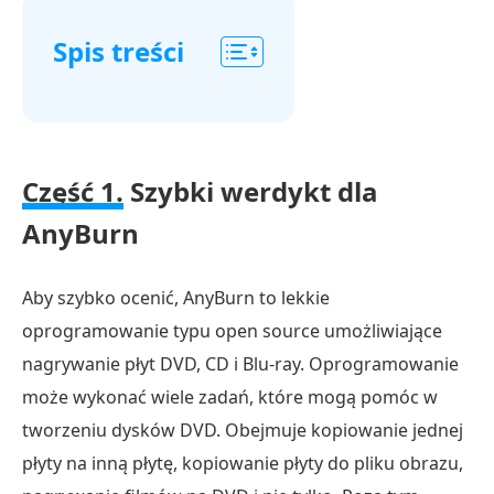
Spis treści
Część
1.
Szybki
Część 1.
Szybki werdykt dla
werdykt
AnyBurn
na
temat
AnyBurn
Aby szybko ocenić, AnyBurn to lekkie
Część
oprogramowanie typu open source umożliwiające
2.
nagrywanie płyt DVD, CD i Blu-ray. Oprogramowanie
Funkcje
może wykonać wiele zadań, które mogą pomóc w
i
tworzeniu dysków DVD. Obejmuje kopiowanie jednej
zalety
płyty na inną płytę, kopiowanie płyty do pliku obrazu,
AnyBurn