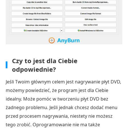
Wydajność
AnyBurn
i
ostateczny
werdykt
Część
6.
Czy to jest dla Ciebie
Najlepsza
alternatywa
odpowiednie?
dla
Jeśli Twoim głównym celem jest nagrywanie płyt DVD,
AnyBurn
możemy powiedzieć, że program jest dla Ciebie
Część
idealny. Może pomóc w tworzeniu płyt DVD bez
7.
żadnego problemu. Jeśli jednak chcesz dodać menu
Najczęściej
przed procesem nagrywania, niestety nie możesz
zadawane
tego zrobić. Oprogramowanie nie ma także
pytania