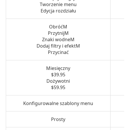
Tworzenie menu
Edycja rozdziału
ObróćM
PrzytnijM
Znaki wodneM
P
Dodaj filtry i efektM
Przycinać
Miesięczny
$39.95
Dożywotni
$59.95
Konfigurowalne szablony menu
Prosty