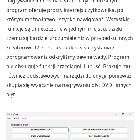
nagrywanie filmów na DVD i nie tylko. Poza tym
Część
program oferuje prosty interfejs użytkownika, po
3.
którym można łatwo i szybko nawigować. Wszystkie
Zalety
funkcje są umieszczone w jednym miejscu, dzięki
i
czemu są bardziej zrozumiałe niż w przypadku innych
wady
kreatorów DVD. Jednak podczas korzystania z
AnyBurn
oprogramowania odkryliśmy pewne wady. Program
Część
nie obsługuje funkcji przeciągnij i upuść. Brakuje mu
4.
również podstawowych narzędzi do edycji, ponieważ
Jak
skupia się wyłącznie na nagrywaniu płyt DVD i innych
zacząć
płyt.
korzystać
z
AnyBurn
Część
5.