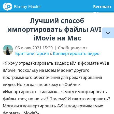
Бесплатн
ПО
Лучший способ
импортировать файлы AVI в
iMovie на Mac
05 июля 2021 15:20
Сообщение от
Бриттани Гарсия
к
Конвертировать видео
«Я хочу отредактировать видеофайл в формате AVI в
iMovie, поскольку на моем Mac нет другого
программного обеспечения для редактирования
видео. Но когда я перехожу в «Файл» >
«Импортировать фильмы»… я могу импортировать
файлы .mov, но не .avi? Почему? И как это исправить?
Могу ли я конвертировать AVI в поддерживаемые
форматы iMovie?»