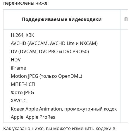
перечислены ниже:
Поддерживаемые видеокодеки
По
H.264, ХВК
AVCHD (AVCCAM, AVCHD Lite и NXCAM)
DV (DVCAM, DVCPRO и DVCPRO50)
HDV
iFrame
Motion JPEG (только OpenDML)
МПЕГ-4 СП
Фото JPEG
XAVC-С
Кодек Apple Animation, промежуточный кодек
Apple, Apple ProRes
Как указано ниже, вы можете изменить кодеки в