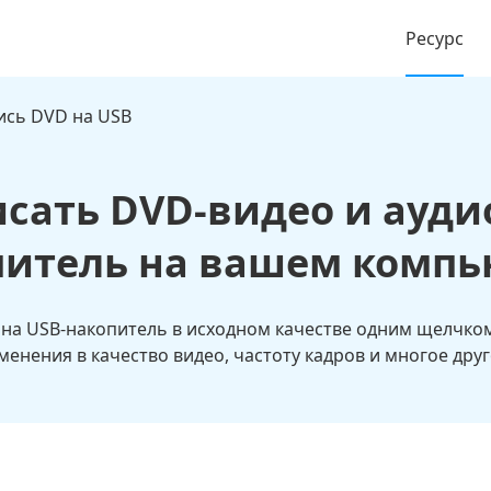
Ресурс
ись DVD на USB
исать DVD-видео и аудио
питель на вашем компь
на USB-накопитель в исходном качестве одним щелчко
менения в качество видео, частоту кадров и многое друг