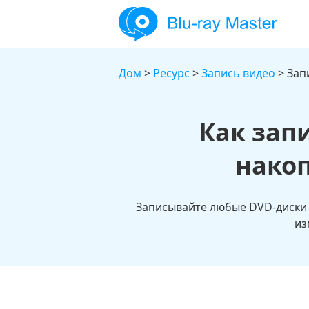
Дом
>
Ресурс
>
Запись видео
> Зап
Как зап
нако
Записывайте любые DVD-диски 
из