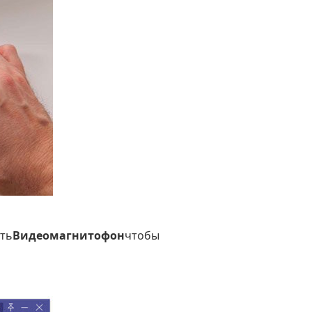
ать
Видеомагнитофон
чтобы