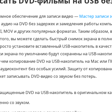
сать DVD-фильмы на USB бе
мное обеспечение для записи видео —
Мастер записи э
 аудио на DVD без задержек и замедления работы комп
VI, MOV и других популярных форматах. Таким образом
того, вы можете сделать быстрый снимок экрана в пол
росто установите вставленный USB-накопитель в качест
и экрана по умолчанию будут сохранены на USB-накопи
, чем копирование DVD на USB-накопитель на Mac или П
аудиоконтент без особых усилий. Защиту от копировани
ет записывать DVD-видео со звуком без потерь.
ащищенные DVD на USB-накопитель в оригинальном ка
енно со звуком.