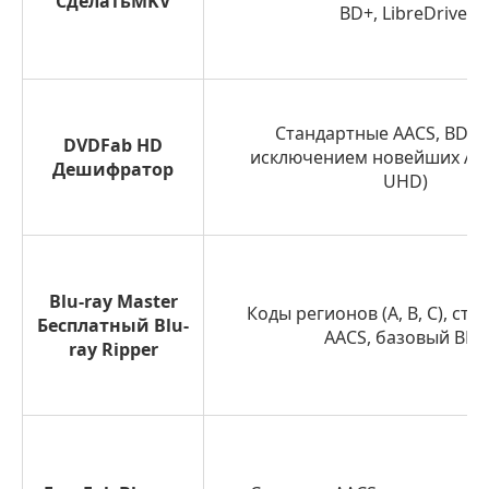
СделатьMKV
BD+, LibreDrive.
Стандартные AACS, BD+, 
DVDFab HD
исключением новейших AAC
Дешифратор
UHD)
Blu-ray Master
Коды регионов (A, B, C), ст
Бесплатный Blu-
AACS, базовый BD+
ray Ripper