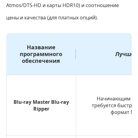
Atmos/DTS-HD и карты HDR10) и соотношение
цены и качества (для платных опций).
Название
программного
Лучшее
обеспечения
Начинающим по
Blu-ray Master Blu-ray
требуется быстрая
Ripper
формат MP