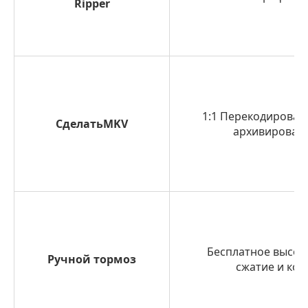
Ripper
1:1 Перекодирован
СделатьMKV
архивирован
Бесплатное высок
Ручной тормоз
сжатие и ко