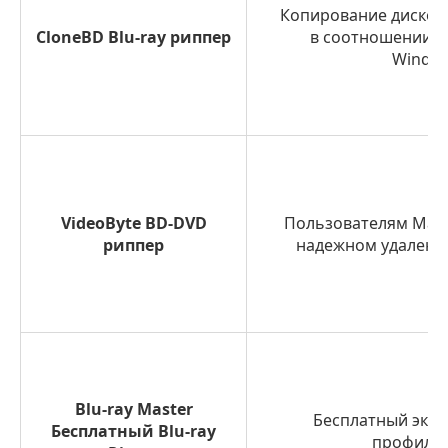
Копирование дисков
CloneBD Blu-ray риппер
в соотношении 1:
Window
VideoByte BD-DVD
Пользователям Mac
риппер
надежном удалени
Blu-ray Master
Бесплатный эксп
Бесплатный Blu-ray
профиля 