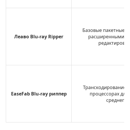
Базовые пакетные п
Леаво Blu-ray Ripper
расширенными в
редактирован
Транскодирование 
EaseFab Blu-ray риппер
процессорах для
среднего 