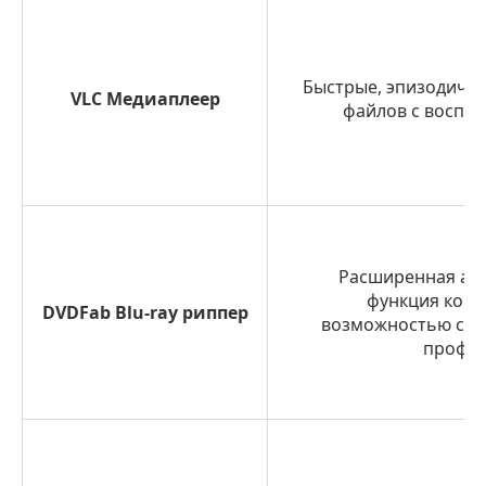
Быстрые, эпизодиче
VLC Медиаплеер
файлов с воспр
Расширенная ав
функция копи
DVDFab Blu-ray риппер
возможностью соз
профил