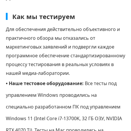
программы
для
Как мы тестируем
копирования
Для обеспечения действительно объективного и
Blu-
практичного обзора мы отказались от
ray
дисков.
маркетинговых заявлений и подвергли каждое
программное обеспечение стандартизированному
Часть
процессу тестирования в реальных условиях в
2.
Лучшие
нашей медиа-лаборатории.
Blu-
• Наше тестовое оборудование:
Все тесты под
ray
управлением Windows проводились на
рипперы
для
специально разработанном ПК под управлением
Windows
Windows 11 (Intel Core i7-13700K, 32 ГБ ОЗУ, NVIDIA
Часть
RTX 4070 Ti). Тесты на Mac проводились на