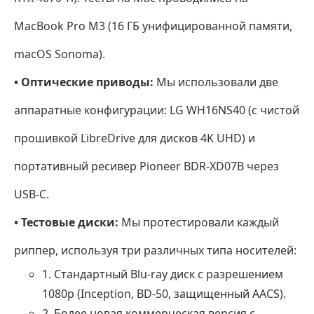
3.
Лучшие
MacBook Pro M3 (16 ГБ унифицированной памяти,
Blu-
macOS Sonoma).
ray
рипперы
• Оптические приводы:
Мы использовали две
для
аппаратные конфигурации: LG WH16NS40 (с чистой
Mac
прошивкой LibreDrive для дисков 4K UHD) и
Часть
4.
портативный ресивер Pioneer BDR-XD07B через
Как
USB-C.
легко
• Тестовые диски:
скопировать
Мы протестировали каждый
Blu-
риппер, используя три различных типа носителей:
ray
1. Стандартный Blu-ray диск с разрешением
диски.
1080p (Inception, BD-50, защищенный AACS).
2. Более новая коммерческая версия с