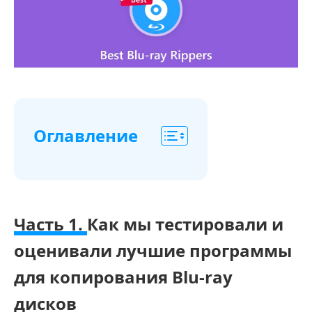
Оглавление
Часть
1.
Как
Часть 1.
Как мы тестировали и
мы
оценивали лучшие программы
тестировали
и
для копирования Blu-ray
оценивали
дисков
лучшие