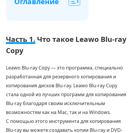
Оглавление
Часть
1.
Что
Часть 1.
Что такое Leawo Blu-ray
такое
Copy
Leawo
Blu-
ray
Leawo Blu-ray Copy — это программа, специально
Copy
разработанная для резервного копирования и
Часть
копирования дисков Blu-ray. Leawo Blu-ray Copy
2.
стала одной из лучших программ для копирования
Основные
Blu-ray благодаря своим исключительным
характеристики
возможностям как на Mac, так и на Windows.
и
С помощью этого инструмента для копирования
функциональность
Blu-ray вы можете создавать копии Blu-ray и DVD-