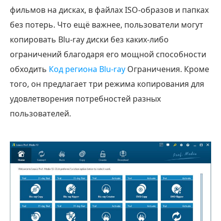
Часть
фильмов на дисках, в файлах ISO-образов и папках
3.
без потерь. Что ещё важнее, пользователи могут
Работает
копировать Blu-ray диски без каких-либо
ли
ограничений благодаря его мощной способности
Leawo
обходить
Код региона Blu-ray
Ограничения. Кроме
Blu-
того, он предлагает три режима копирования для
ray
удовлетворения потребностей разных
Copy
пользователей.
на
DVD?
Часть
4.
Бесплатная
ли
копия
Leawo