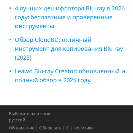
4 лучших дешифратора Blu-ray в 2026
году: бесплатные и проверенные
инструменты
Обзор CloneBD: отличный
инструмент для копирования Blu-ray
(2025)
Leawo Blu-ray Creator: обновленный и
полный обзор в 2025 году
Выберите ваш язык
русский
Обновление
|
Обновлять
|
О
|
политика