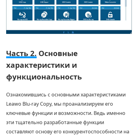
Blu-
ray?
Часть
5.
Плюсы
и
Часть 2.
Основные
минусы
характеристики и
копирования
функциональность
Blu-
ray
Leawo
Ознакомившись с основными характеристиками
Часть
Leawo Blu-ray Copy, мы проанализируем его
6.
ключевые функции и возможности. Ведь именно
Как
эти тщательно разработанные функции
использовать
составляют основу его конкурентоспособности на
Leawo