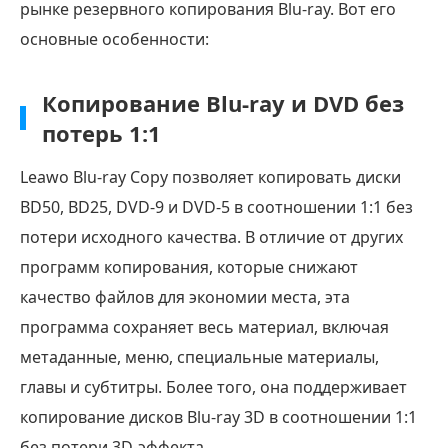
рынке резервного копирования Blu-ray. Вот его
Blu-
основные особенности:
ray
Copy:
Копирование Blu-ray и DVD без
пошаговое
потерь 1:1
руководство
Часть
Leawo Blu-ray Copy позволяет копировать диски
7.
BD50, BD25, DVD-9 и DVD-5 в соотношении 1:1 без
Альтернатива
потери исходного качества. В отличие от других
Blu-
программ копирования, которые снижают
ray-
качество файлов для экономии места, эта
копии
программа сохраняет весь материал, включая
Leawo
метаданные, меню, специальные материалы,
главы и субтитры. Более того, она поддерживает
копирование дисков Blu-ray 3D в соотношении 1:1
без потери 3D-эффекта.