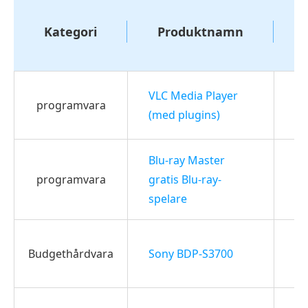
Kategori
Produktnamn
VLC Media Player
La
programvara
til
(med plugins)
Blu-ray Master
Ö
programvara
gratis Blu-ray-
kä
Su
spelare
Se
Budgethårdvara
Sony BDP-S3700
so
4K
Ic