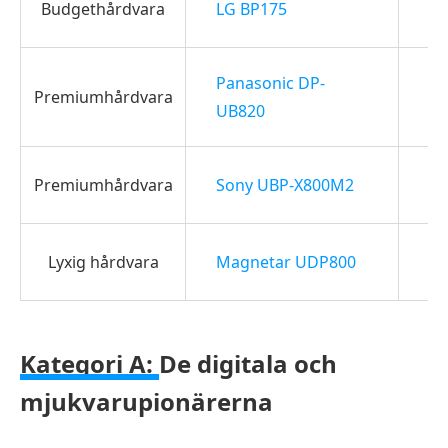
Budgethårdvara
LG BP175
Pl
Vi
Panasonic DP-
Premiumhårdvara
sö
UB820
to
Au
Premiumhårdvara
Sony UBP-X800M2
SA
Ul
Lyxig hårdvara
Magnetar UDP800
re
Kategori A:
De digitala och
mjukvarupionärerna