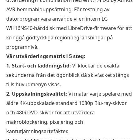
utvärdering) i kombination med en 7.1.4 Dolby Atmos
AVR-hemmabiouppsättning. För testning av
datorprogramvara använde vi en intern LG
WH16NS40-hårddisk med LibreDrive-firmware för att
kringgå godtyckliga regionbegränsningar på
programnivå.
Vår utvärderingsmatris i 5 steg:
1. Start- och laddningstid:
Vi klockar de exakta
sekunderna från det ögonblick då skivfacket stängs
tills huvudmenyn visas.
2. Uppskalningskvalitet:
Vi matar varje spelare med
äldre 4K-uppskalade standard 1080p Blu-ray-skivor
och 480i DVD-skivor för att utvärdera
makroblockering, pixelering och
kantutjämningsartefakter.