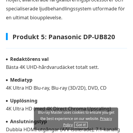
specialiserade ljudbehandlingssystem utformade för
en ultimat bioupplevelse.
Produkt 5: Panasonic DP-UB820
Redaktörens val
Bästa 4K UHD-hårdvarudäcket totalt sett.
Mediatyp
4K Ultra HD Blu-ray, Blu-ray (3D/2D), DVD, CD
Upplösning
4K Ultra HD (med 4K Direct Chroma Upscaling)
Blu-ray Master uses cookies to ensure you get
the best experience on our website.
Privacy
Anslutningstyp
Policy
Got it!
Dubbla HDMI-utgångar (A/V-isolerade), 7.1-kanalig