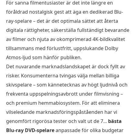
För sanna filmentusiaster är det inte längre en
föråldrad nostalgisk gest att äga en dedikerad Blu-
ray-spelare – det är det optimala sättet att återta
digitala rättigheter, säkerställa fullständigt bevarande
av filmer och njuta av okomprimerad 4K-bildkvalitet
tillsammans med förlustfritt, uppslukande Dolby
Atmos-ljud som hänför publiken.
Det nuvarande marknadslandskapet är dock fyllt av
risker. Konsumenterna tvingas välja mellan billiga
skivspelare – som kännetecknas av högt ljudnivå och
frekventa uppspelningsavbrott under filmvisning –
och premium hemmabiosystem. För att eliminera
vilseledande marknadsföringspåståenden har vi
genomfört rigorösa tester och valt ut de 7...
bästa
Blu-ray DVD-spelare
anpassade för olika budgetar