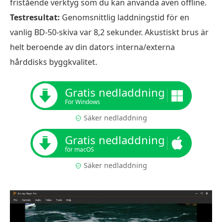
fristående verktyg som du kan använda även offline.
Testresultat:
Genomsnittlig laddningstid för en
vanlig BD-50-skiva var 8,2 sekunder. Akustiskt brus är
helt beroende av din dators interna/externa
hårddisks byggkvalitet.
Gratis nedladdning
För Windows
Säker nedladdning
Gratis nedladdning
för macOS
Säker nedladdning