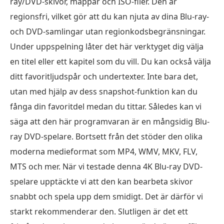
ray/DVD-skivor, mappar och ISO-filer. Den är
regionsfri, vilket gör att du kan njuta av dina Blu-ray-
och DVD-samlingar utan regionkodsbegränsningar.
Under uppspelning låter det här verktyget dig välja
en titel eller ett kapitel som du vill. Du kan också välja
ditt favoritljudspår och undertexter. Inte bara det,
utan med hjälp av dess snapshot-funktion kan du
fånga din favoritdel medan du tittar. Således kan vi
säga att den här programvaran är en mångsidig Blu-
ray DVD-spelare. Bortsett från det stöder den olika
moderna medieformat som MP4, WMV, MKV, FLV,
MTS och mer. När vi testade denna 4K Blu-ray DVD-
spelare upptäckte vi att den kan bearbeta skivor
snabbt och spela upp dem smidigt. Det är därför vi
starkt rekommenderar den. Slutligen är det ett