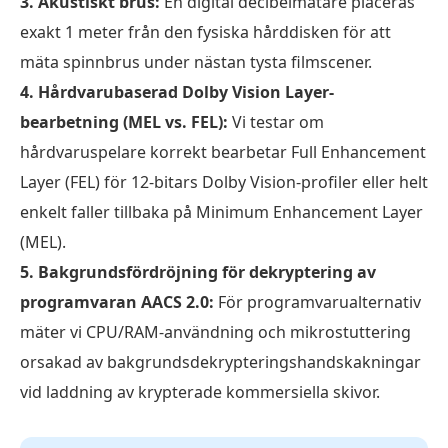
3. Akustiskt brus:
En digital decibelmätare placeras
exakt 1 meter från den fysiska hårddisken för att
mäta spinnbrus under nästan tysta filmscener.
4. Hårdvarubaserad Dolby Vision Layer-
bearbetning (MEL vs. FEL):
Vi testar om
hårdvaruspelare korrekt bearbetar Full Enhancement
Layer (FEL) för 12-bitars Dolby Vision-profiler eller helt
enkelt faller tillbaka på Minimum Enhancement Layer
(MEL).
5. Bakgrundsfördröjning för dekryptering av
programvaran AACS 2.0:
För programvarualternativ
mäter vi CPU/RAM-användning och mikrostuttering
orsakad av bakgrundsdekrypteringshandskakningar
vid laddning av krypterade kommersiella skivor.