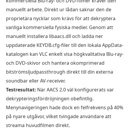
kommersiella Blu-ray- och DVD-filmer kräver den
manuellt arbete. Direkt ur lådan saknar den de
proprietära nycklar som krävs för att dekryptera
vanliga kommersiella fysiska medier. Genom att
manuellt installera libaacs.dll och ladda ner
uppdaterade KEYDB.cfg-filer till den lokala AppData-
katalogen kan VLC enkelt visa högkvalitativa Blu-ray-
och DVD-skivor och hantera okomprimerad
bitströmsljudpassthrough direkt till din externa
soundbar eller AV-receiver.
Testresultat:
När AACS 2.0 väl konfigurerats var
dekrypteringsfördröjningen obefintlig.
Menynavigeringen hade dock en felfrekvens på 40%
på nyare utgåvor, vilket tvingade användare att
streama huvudfilmen direkt.