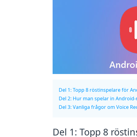
Del 1: Topp 8 röstinspelare för A
Del 2: Hur man spelar in Android
Del 3: Vanliga frågor om Voice R
Del 1: Topp 8 rösti