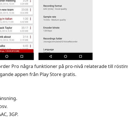
er Pro några funktioner på pro-nivå relaterade till rösti
gande appen från Play Store gratis.
ränsning.
osv.
AAC, 3GP.