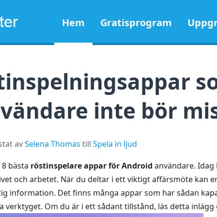
Hem
Gratisprogram
Uppgr
stinspelningsappar s
vändare inte bör mi
stat av
Selena Thomas
till
Spela in ljud
 8 bästa
röstinspelare appar för Android
användare. Idag 
livet och arbetet. När du deltar i ett viktigt affärsmöte kan
viktig information. Det finns många appar som har sådan ka
 verktyget. Om du är i ett sådant tillstånd, läs detta inlägg 