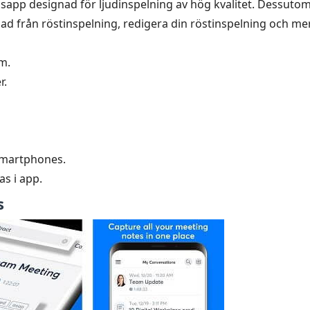
sapp designad för ljudinspelning av hög kvalitet. Dessuto
ad från röstinspelning, redigera din röstinspelning och mer
um.
r.
 smartphones.
s i app.
s