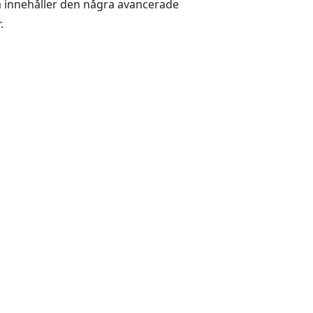
m innehåller den några avancerade
.