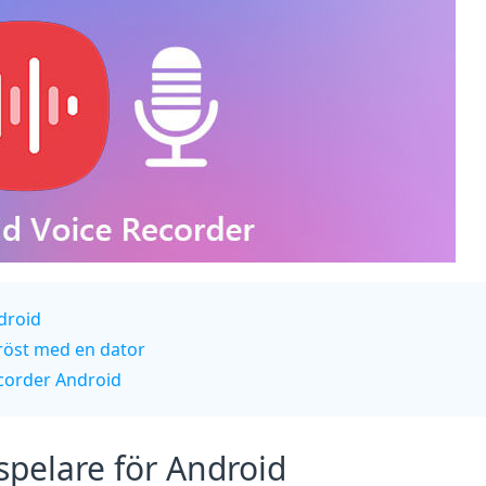
ndroid
-röst med en dator
ecorder Android
nspelare för Android