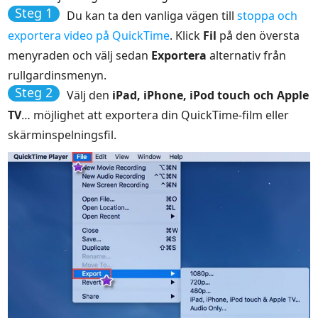
Steg 1
Du kan ta den vanliga vägen till
stoppa och
exportera video på QuickTime
. Klick
Fil
på den översta
menyraden och välj sedan
Exportera
alternativ från
rullgardinsmenyn.
Steg 2
Välj den
iPad, iPhone, iPod touch och Apple
TV
… möjlighet att exportera din QuickTime-film eller
skärminspelningsfil.