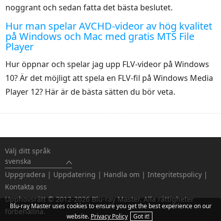
noggrant och sedan fatta det bästa beslutet.
Hur man spelar AVCHD-videor av hög kvalitet
på Windows och Mac med gratis MTS File
Player
Hur öppnar och spelar jag upp FLV-videor på Windows
10? Är det möjligt att spela en FLV-fil på Windows Media
Player 12? Här är de bästa sätten du bör veta.
Välj ditt språk
svenska
Uppgradera
|
Uppdatering
|
Handla om
|
Integritetspolicy
|
Kontakta oss
Upphovsrätt © 2012-2026 Blu-ray Master. Alla rättigheter
Blu-ray Master uses cookies to ensure you get the best experience on our
förbehållna.
website.
Privacy Policy
Got it!