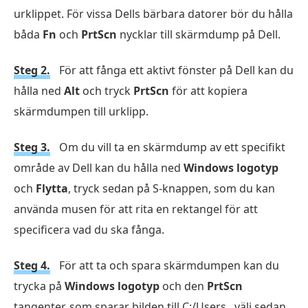
urklippet. För vissa Dells bärbara datorer bör du hålla
båda
Fn
och
PrtScn
nycklar till skärmdump på Dell.
Steg 2.
För att fånga ett aktivt fönster på Dell kan du
hålla ned
Alt
och tryck
PrtScn
för att kopiera
skärmdumpen till urklipp.
Steg 3.
Om du vill ta en skärmdump av ett specifikt
område av Dell kan du hålla ned
Windows logotyp
och
Flytta
, tryck sedan på S-knappen, som du kan
använda musen för att rita en rektangel för att
specificera vad du ska fånga.
Steg 4.
För att ta och spara skärmdumpen kan du
trycka på
Windows logotyp
och den
PrtScn
tangenter, som sparar bilden till C:/Users , välj sedan