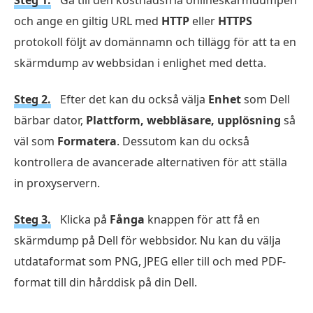
Steg 1.
Gå till den kostnadsfria onlineskärmdumpen
och ange en giltig URL med
HTTP
eller
HTTPS
protokoll följt av domännamn och tillägg för att ta en
skärmdump av webbsidan i enlighet med detta.
Steg 2.
Efter det kan du också välja
Enhet
som Dell
bärbar dator,
Plattform, webbläsare, upplösning
så
väl som
Formatera
. Dessutom kan du också
kontrollera de avancerade alternativen för att ställa
in proxyservern.
Steg 3.
Klicka på
Fånga
knappen för att få en
skärmdump på Dell för webbsidor. Nu kan du välja
utdataformat som PNG, JPEG eller till och med PDF-
format till din hårddisk på din Dell.