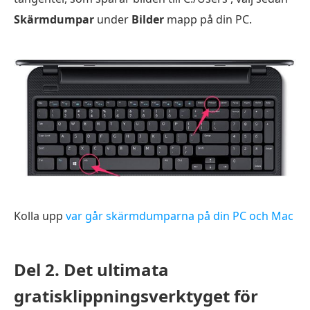
Skärmdumpar
under
Bilder
mapp på din PC.
Kolla upp
var går skärmdumparna på din PC och Mac
Del 2. Det ultimata
gratisklippningsverktyget för