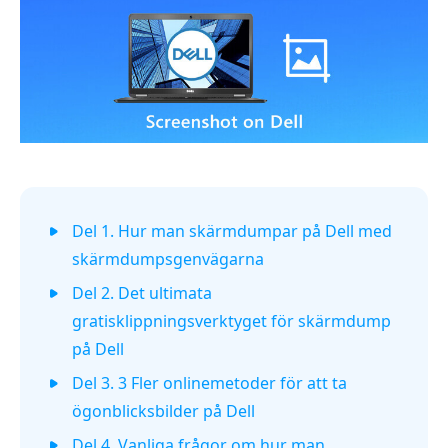
Del 1. Hur man skärmdumpar på Dell med
skärmdumpsgenvägarna
Del 2. Det ultimata
gratisklippningsverktyget för skärmdump
på Dell
Del 3. 3 Fler onlinemetoder för att ta
ögonblicksbilder på Dell
Del 4. Vanliga frågor om hur man