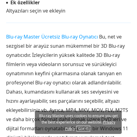
Ek özellikler
Altyazıları seçin ve ekleyin
Blu-ray Master Ücretsiz Blu-ray Oynatıcı
Bu, net ve
sezgisel bir arayüz sunan mükemmel bir 3D Blu-ray
oynatıcıdır. İzleyicilerin yüksek kalitede 3D Blu-ray
filmlerin veya videoların sorunsuz ve sürükleyici
oynatımının keyfini çıkarmasına olanak tanıyan en
profesyonel Blu-ray oynatıcı olarak adlandırılabilir.
Dahası, kumandasını kullanarak ses seviyesini ve
hızını ayarlayabilir, ses parçalarını seçebilir, altyazı
ekleyebilirsiniz vb. Ayrıca, MP4, MKV, MOV, FLV, M2TS
Blu-ray Master uses cookies to ensure you get
ve daha birçok format dahil olmak üzere DVD'leri ve
the best experience on our website.
Privacy
dijital formatları oynatabilir. Standart bir Windows 11
Policy
Got it!