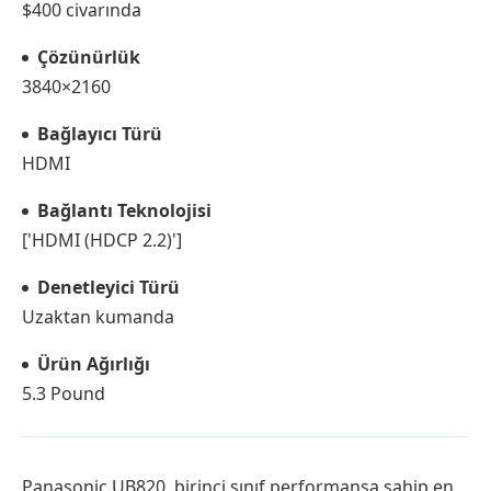
$400 civarında
Çözünürlük
3840×2160
Bağlayıcı Türü
HDMI
Bağlantı Teknolojisi
['HDMI (HDCP 2.2)']
Denetleyici Türü
Uzaktan kumanda
Ürün Ağırlığı
5.3 Pound
Panasonic UB820, birinci sınıf performansa sahip en