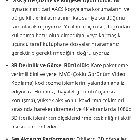
Disk Şifre Çözme ve Bölgesel Uyumluluk:
Bir
oynatıcının ticari AACS kopyalama korumalarını ve
bölge kilitlerini aşmasının kaç saniye sürdüğünü
tam olarak ölçüyoruz. Yazılımlar için ise, doğrudan
kullanıma hazır olup olmadığını veya karmaşık
üçüncü taraf kütüphane dosyalarını aramanızı
gerektirip gerektirmediğini doğruluyoruz.
3B Derinlik ve Görsel Bütünlük:
Kare paketleme
verimliliğini ve yerel MVC (Çoklu Görünüm Video
Kodlama) kod çözme işlemlerini yakından analiz
ediyoruz. Ekibimiz, 'hayalet görüntü' (çapraz
konuşma), yüksek aksiyonlu kaydırma çekimleri
sırasında hareket titremesi ve 4K ekranlarda 1080p
3D içerik işlenirken ölçeklendirme keskinliğini aktif
olarak kontrol eder.
Ses Aktarım Performansı:
Etkileyici 3D görseller,