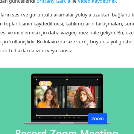
ndan güncellendi
Brittany Garcia
ile
Video kaydetmek
pların sesli ve görüntülü aramalar yoluyla uzaktan bağlantı
toplantısının kaydedilmesi, katılımcıların tartışmaları, sun
si ve incelemesi için daha vazgeçilmez hale geliyor. Bu, özel
çin kullanışlıdır. Bu kılavuzda size süreç boyunca yol göste
l cihazlarda izinli veya izinsiz.