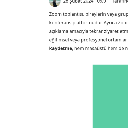
28 Şubat 2024 10:00
Tarafı
Zoom toplantısı, bireylerin veya gru
konferans platformudur. Ayrıca Zoom 
açıklama amacıyla tekrar ziyaret etme
eğitimsel veya profesyonel ortamlar i
kaydetme
, hem masaüstü hem de mobi