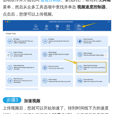
菜单，然后从众多工具选项中查找并单击
视频速度控制器
。
点击后，您便可以上传视频。
步骤3
加速视频
上传视频后，您就可以开始加速了。转到时间线下方的速度