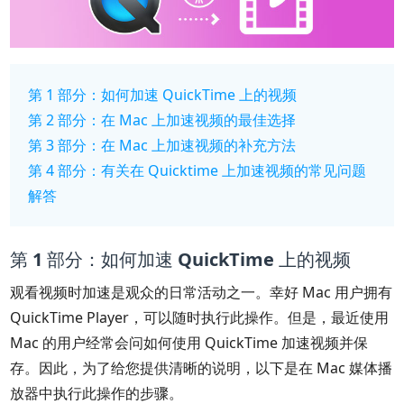
第 1 部分：如何加速 QuickTime 上的视频
第 2 部分：在 Mac 上加速视频的最佳选择
第 3 部分：在 Mac 上加速视频的补充方法
第 4 部分：有关在 Quicktime 上加速视频的常见问题
解答
第 1 部分：如何加速 QuickTime 上的视频
观看视频时加速是观众的日常活动之一。幸好 Mac 用户拥有
QuickTime Player，可以随时执行此操作。但是，最近使用
Mac 的用户经常会问如何使用 QuickTime 加速视频并保
存。因此，为了给您提供清晰的说明，以下是在 Mac 媒体播
放器中执行此操作的步骤。