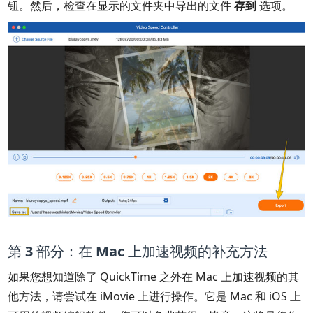
钮。然后，检查在显示的文件夹中导出的文件
存到
选项。
第 3 部分：在 Mac 上加速视频的补充方法
如果您想知道除了 QuickTime 之外在 Mac 上加速视频的其
他方法，请尝试在 iMovie 上进行操作。它是 Mac 和 iOS 上