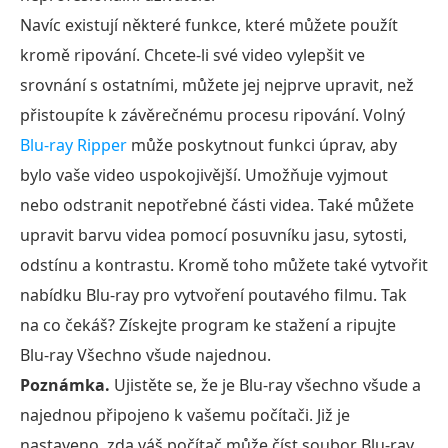
Navíc existují některé funkce, které můžete použít
kromě ripování. Chcete-li své video vylepšit ve
srovnání s ostatními, můžete jej nejprve upravit, než
přistoupíte k závěrečnému procesu ripování. Volný
Blu-ray Ripper
může poskytnout funkci úprav, aby
bylo vaše video uspokojivější. Umožňuje vyjmout
nebo odstranit nepotřebné části videa. Také můžete
upravit barvu videa pomocí posuvníku jasu, sytosti,
odstínu a kontrastu. Kromě toho můžete také vytvořit
nabídku Blu-ray pro vytvoření poutavého filmu. Tak
na co čekáš? Získejte program ke stažení a ripujte
Blu-ray Všechno všude najednou.
Poznámka.
Ujistěte se, že je Blu-ray všechno všude a
najednou připojeno k vašemu počítači. Již je
nastaveno, zda váš počítač může číst soubor Blu-ray.