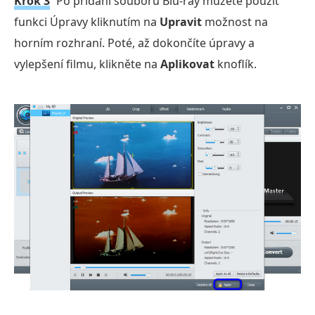
Krok 3
Po přidání souboru Blu-ray můžete použít
funkci Úpravy kliknutím na
Upravit
možnost na
horním rozhraní. Poté, až dokončíte úpravy a
vylepšení filmu, klikněte na
Aplikovat
knoflík.