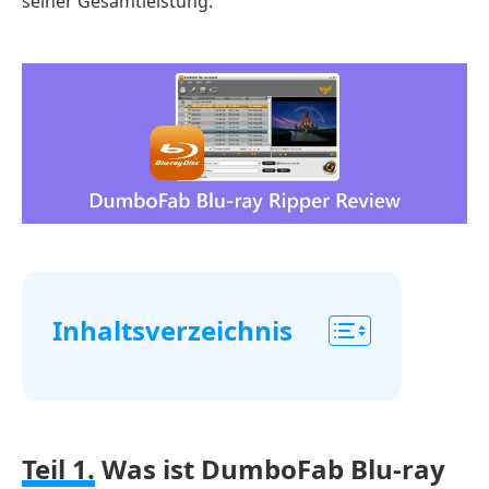
seiner Gesamtleistung.
Inhaltsverzeichnis
Teil
1.
Was
Teil 1.
Was ist DumboFab Blu-ray
ist