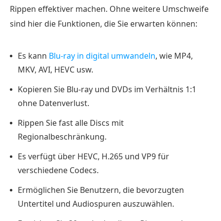
Rippen effektiver machen. Ohne weitere Umschweife
Urteil
sind hier die Funktionen, die Sie erwarten können:
Teil
4.
Es kann
Blu-ray in digital umwandeln
, wie MP4,
Beste
MKV, AVI, HEVC usw.
Alternative
zum
Kopieren Sie Blu-ray und DVDs im Verhältnis 1:1
DumboFab
ohne Datenverlust.
Blu-
Rippen Sie fast alle Discs mit
ray
Regionalbeschränkung.
Ripper
Es verfügt über HEVC, H.265 und VP9 für
Teil
verschiedene Codecs.
5.
FAQs
Ermöglichen Sie Benutzern, die bevorzugten
zum
Untertitel und Audiospuren auszuwählen.
DumboFab