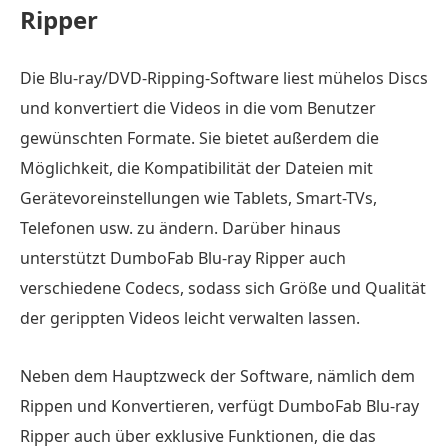
Ripper
DumboFab
Blu-
ray
Die Blu-ray/DVD-Ripping-Software liest mühelos Discs
Ripper
und konvertiert die Videos in die vom Benutzer
Teil
gewünschten Formate. Sie bietet außerdem die
2.
Möglichkeit, die Kompatibilität der Dateien mit
Detaillierte
Gerätevoreinstellungen wie Tablets, Smart-TVs,
Überprüfung
Telefonen usw. zu ändern. Darüber hinaus
des
unterstützt DumboFab Blu-ray Ripper auch
DumboFab
verschiedene Codecs, sodass sich Größe und Qualität
Blu-
der gerippten Videos leicht verwalten lassen.
ray
Ripper
Neben dem Hauptzweck der Software, nämlich dem
Teil
Rippen und Konvertieren, verfügt DumboFab Blu-ray
3.
Ripper auch über exklusive Funktionen, die das
Endgültiges