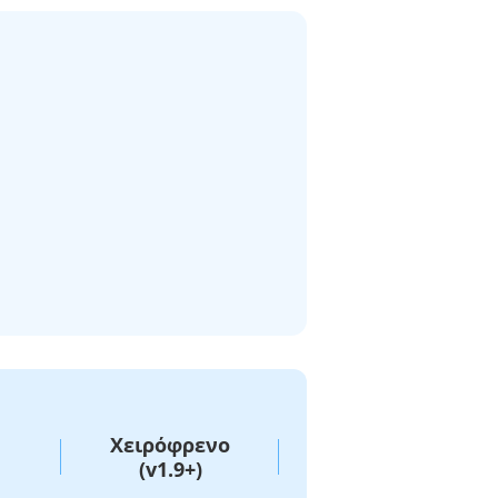
Χειρόφρενο
VLC Media
(v1.9+)
Player