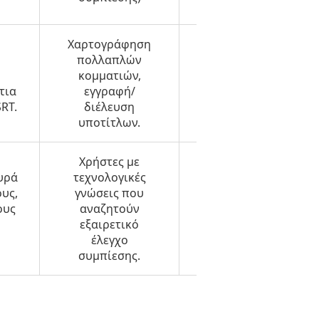
Χαρτογράφηση
Περιορίζεται σε
πολλαπλών
βασικό
κομματιών,
στερεοφωνικό
τια
εγγραφή/
downmix κατά τη
SRT.
διέλευση
μετατροπή.
υποτίτλων.
Χρήστες με
υρά
τεχνολογικές
Περιπτώσεις
υς,
γνώσεις που
έκτακτης ανάγκης
ους
αναζητούν
χωρίς
εξαιρετικό
εγκατάσταση νέου
έλεγχο
λογισμικού.
συμπίεσης.