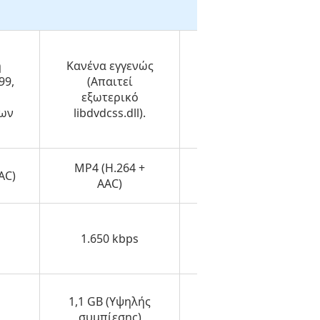
η
Κανένα εγγενώς
Μόνο βασική
99,
(Απαιτεί
παράκαμψη
εξωτερικό
αναπαραγωγής
νων
libdvdcss.dll).
CSS και περιοχής.
MP4 (H.264 +
AC)
MP4 (H.264 + MP3)
AAC)
2.700 kbps (Μη
1.650 kbps
βελτιστοποιημένο)
1,1 GB (Υψηλής
1,8 GB
συμπίεσης)