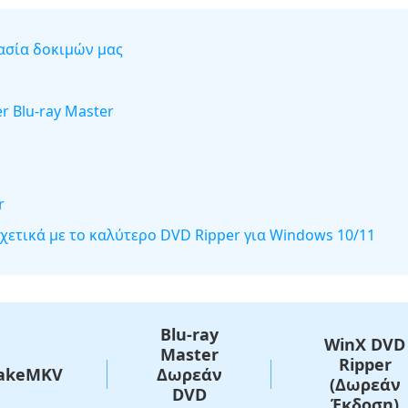
ασία δοκιμών μας
r Blu-ray Master
r
χετικά με το καλύτερο DVD Ripper για Windows 10/11
Blu-ray
WinX DVD
Master
Ripper
akeMKV
Δωρεάν
(Δωρεάν
DVD
Έκδοση)