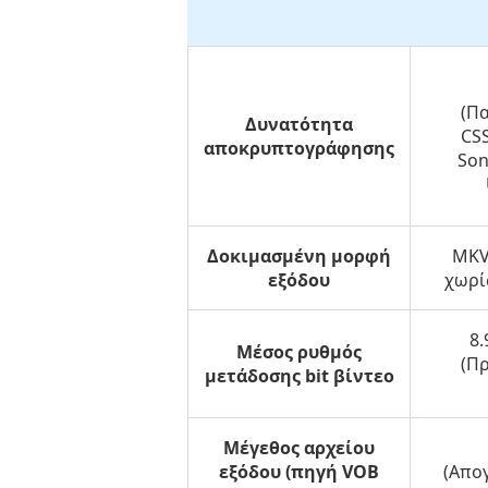
(Π
Δυνατότητα
CSS
αποκρυπτογράφησης
Son
Δοκιμασμένη μορφή
MKV
εξόδου
χωρί
8.
Μέσος ρυθμός
(Π
μετάδοσης bit βίντεο
Μέγεθος αρχείου
εξόδου (πηγή VOB
(Απο