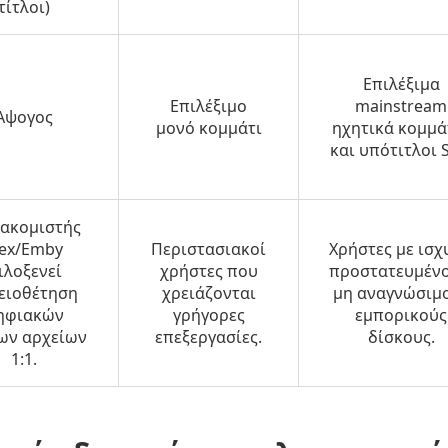
τίτλοι)
Επιλέξιμα
Επιλέξιμο
mainstream
Αψογος
μονό κομμάτι
ηχητικά κομμά
και υπότιτλοι 
ιακομιστής
lex/Emby
Περιστασιακοί
Χρήστες με ισχ
ιλοξενεί
χρήστες που
προστατευμένο
ειοθέτηση
χρειάζονται
μη αναγνώσιμ
ηφιακών
γρήγορες
εμπορικούς
ων αρχείων
επεξεργασίες.
δίσκους.
1:1.