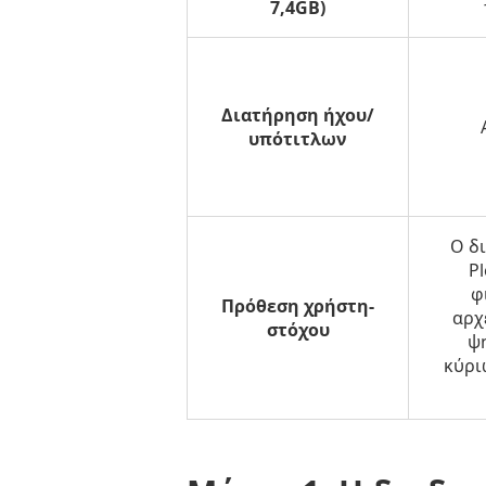
7,4GB)
Διατήρηση ήχου/
υπότιτλων
Ο δ
P
φ
Πρόθεση χρήστη-
αρχ
στόχου
ψ
κύρι