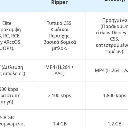
Ripper
Προηγμένο
Elite
Τυπικό CSS,
(Παράκαμψ
αράκαμψη
Κωδικοί
τίτλων Disney 
, RC, RCE,
Περιοχής,
CSS,
y ARccOS,
βασικά δομικά
κατεστραμμέ
UOPs).
μπλοκ.
τομέων).
 (Διέλευση
MP4 (H.264 +
MP4 (H.264 + A
ς απώλειες)
AAC)
900 kbps
ρωτότυπη
2.100 kbps
1.800 kbps
πηγή)
5,8 GB
γυμνωμένοι
1,4 GB
1,2 GB