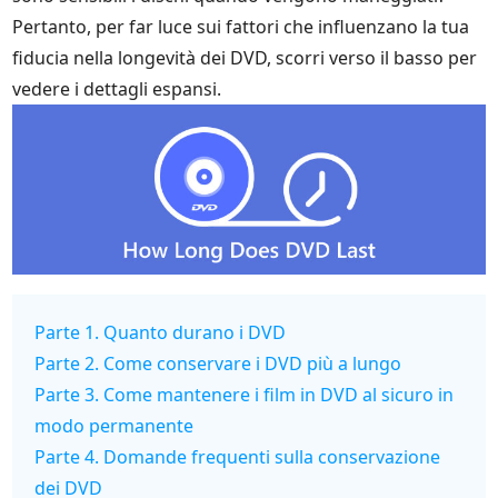
Pertanto, per far luce sui fattori che influenzano la tua
fiducia nella longevità dei DVD, scorri verso il basso per
vedere i dettagli espansi.
Parte 1. Quanto durano i DVD
Parte 2. Come conservare i DVD più a lungo
Parte 3. Come mantenere i film in DVD al sicuro in
modo permanente
Parte 4. Domande frequenti sulla conservazione
dei DVD