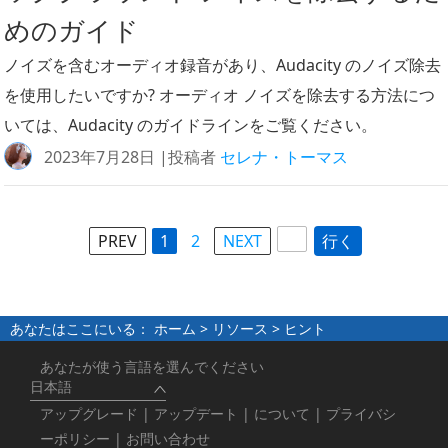
めのガイド
ノイズを含むオーディオ録音があり、Audacity のノイズ除去
を使用したいですか? オーディオ ノイズを除去する方法につ
いては、Audacity のガイドラインをご覧ください。
2023年7月28日 |投稿者
セレナ・トーマス
PREV
1
2
NEXT
行く
あなたはここにいる：
ホーム
>
リソース
> ヒント
あなたが使う言語を選んでください
日本語
アップグレード
|
アップデート
|
について
|
プライバシ
ーポリシー
|
お問い合わせ