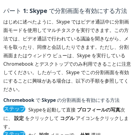
パート 1: Skype で分割画面を有効にする方法
はじめに述べたように、Skype ではビデオ通話中に分割画
面モードを使用してマルチタスクを実行できます。この方
法では、ビデオ通話で行われている議論を聞きながら、メ
モを取ったり、同僚と会話したりできます。ただし、分割
画面またはウィンドウ ビューは、Skype を実行している
Chromebook とデスクトップでのみ利用できることに注意
してください。したがって、Skype でこの分割画面を有効
にすることに興味がある場合は、以下の手順を参照してく
ださい。
Chromebook で Skype の分割画面を有効にする方法
ステップ
Skypeを起動して直接
プロフィールの写真
次
1
に、
設定
をクリックして
コグル
アイコンをクリックしま
す。
ステップ
から
設定
メニューで、
外観
選択。