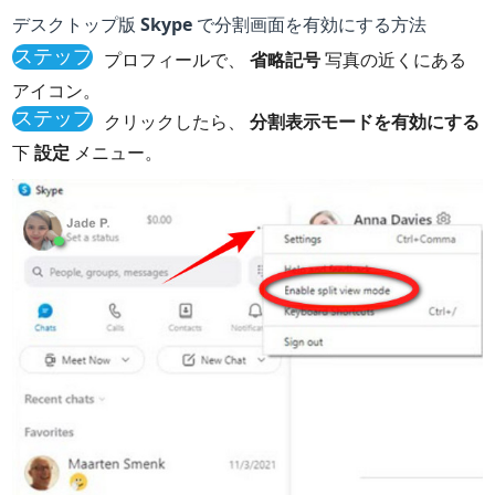
デスクトップ版 Skype で分割画面を有効にする方法
ステップ
プロフィールで、
省略記号
写真の近くにある
1
アイコン。
ステップ
クリックしたら、
分割表示モードを有効にする
2
下
設定
メニュー。