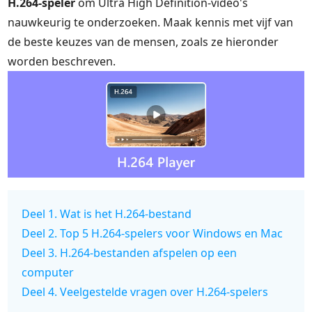
H.264-speler
om Ultra High Definition-video's
nauwkeurig te onderzoeken. Maak kennis met vijf van
de beste keuzes van de mensen, zoals ze hieronder
worden beschreven.
Deel 1. Wat is het H.264-bestand
Deel 2. Top 5 H.264-spelers voor Windows en Mac
Deel 3. H.264-bestanden afspelen op een
computer
Deel 4. Veelgestelde vragen over H.264-spelers