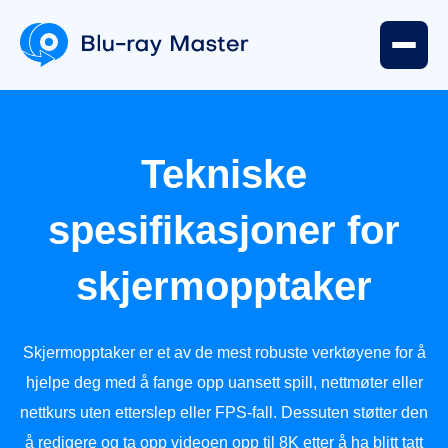
Tekniske
spesifikasjoner for
skjermopptaker
Skjermopptaker er et av de mest robuste verktøyene for å
hjelpe deg med å fange opp uansett spill, nettmøter eller
nettkurs uten etterslep eller FPS-fall. Dessuten støtter den
å redigere og ta opp videoen opp til 8K etter å ha blitt tatt