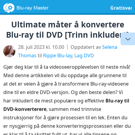
Gratisvar
Ultimate måter å konvertere
Blu-ray til DVD [Trinn inkludert]
28. juli 2023 kl. 10.00
Oppdatert av
Selena
Thomas
til
Rippe Blu-lay
,
Lag DVD
Gjør deg klar til å ta videoseeropplevelsen til neste nivå!
Med denne artikkelen vil du oppdage alle grunnene til
at det er veien å gjøre å transformere Blu-ray-videoene
dine til en eldre DVD-versjon. Og den beste delen? Vi
har inkludert de mest populære og effektive
Blu-ray til
DVD-konverterere
, sammen med trinnvise
instruksjoner for å gjøre prosessen til en lek. Enten du
er nysgjerrig på denne konverteringsprosessen eller du
er klar til å ta skrittet fullt ut, har vi alle tipsene og