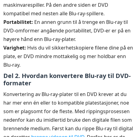
maskinvarespiller. På den andre siden er DVD
kompatibel med nesten alle Blu-ray-spillere.
Portabilitet:
En annen grunn til å trenge en Blu-ray til
DVD-omformer angående portabilitet, DVD-er er på en
høyere hånd enn Blu-ray-plater.
Varighet:
Hvis du vil sikkerhetskopiere filene dine på en
plate, er DVD mindre mottakelig og mer holdbar enn
Blu-ray.
Del 2. Hvordan konvertere Blu-ray til DVD-
formater
Konvertering av Blu-ray-plater til en DVD krever at du
har mer enn én eller to kompatible platestasjoner, noe
som er plagsomt for de fleste. Med rippingsprosessen
nedenfor kan du imidlertid bruke den digitale filen som
brennende medium. Først kan du rippe Blu-ray til digital
og deretter
brenne videoen til DVD
. Derfor, her er de