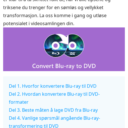
triksene du trenger for en sømløs og vellykket
transformasjon. La oss komme i gang og utløse
potensialet i videosamlingen din.
Del 1. Hvorfor konvertere Blu-ray til DVD
Del 2. Hvordan konvertere Blu-ray til DVD-
formater
Del 3. Beste måten å lage DVD fra Blu-ray
Del 4. Vanlige spørsmål angående Blu-ray-
transformering til DVD