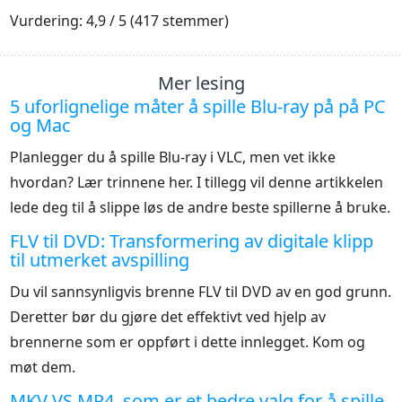
1
2
3
4
5
Vurdering: 4,9 / 5 (417 stemmer)
Mer lesing
5 uforlignelige måter å spille Blu-ray på på PC
og Mac
Planlegger du å spille Blu-ray i VLC, men vet ikke
hvordan? Lær trinnene her. I tillegg vil denne artikkelen
lede deg til å slippe løs de andre beste spillerne å bruke.
FLV til DVD: Transformering av digitale klipp
til utmerket avspilling
Du vil sannsynligvis brenne FLV til DVD av en god grunn.
Deretter bør du gjøre det effektivt ved hjelp av
brennerne som er oppført i dette innlegget. Kom og
møt dem.
MKV VS MP4, som er et bedre valg for å spille