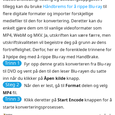
tillegg kan du bruke
Håndbrems for å rippe Blu-ray
til
flere digitale formater og importer forskjellige
mediefiler til den for konvertering. Deretter kan du
enkelt gjøre dem om til vanlige videoformater som
MP4, WebM og MKV. Ja, utskriften kan være færre, men
utskriftskvaliteten vil begeistre deg på grunn av dens
fortreffelighet. Derfor, her er de forenklede trinnene for
å hjelpe deg med å rippe Blu-ray med HandBrake.
Trinn 1
Fyr opp denne gratis konverteren fra Blu-ray
til DVD og vent på den til den leser Blu-rayen du satte
inn når du klikker på
Åpen kilde
knapp.
Steg 2
Når den er lest, gå til
Format
delen og velg
MP4
fil.
Trinn 3
Klikk deretter på
Start Encode
knappen for å
starte konverteringsprosessen.