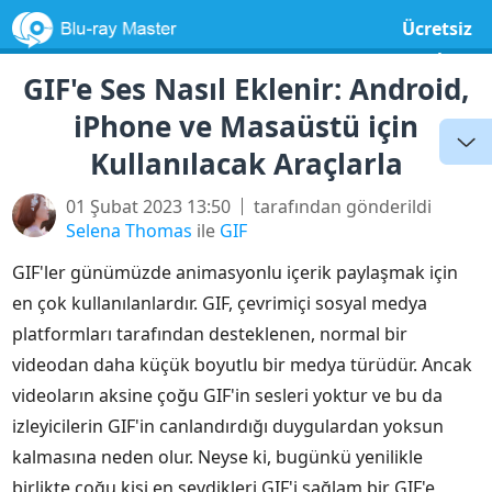
Ücretsiz
yazılım
GIF'e Ses Nasıl Eklenir: Android,
iPhone ve Masaüstü için
Kullanılacak Araçlarla
01 Şubat 2023 13:50
tarafından gönderildi
Selena Thomas
ile
GIF
GIF'ler günümüzde animasyonlu içerik paylaşmak için
en çok kullanılanlardır. GIF, çevrimiçi sosyal medya
platformları tarafından desteklenen, normal bir
videodan daha küçük boyutlu bir medya türüdür. Ancak
videoların aksine çoğu GIF'in sesleri yoktur ve bu da
izleyicilerin GIF'in canlandırdığı duygulardan yoksun
kalmasına neden olur. Neyse ki, bugünkü yenilikle
birlikte çoğu kişi en sevdikleri GIF'i sağlam bir GIF'e