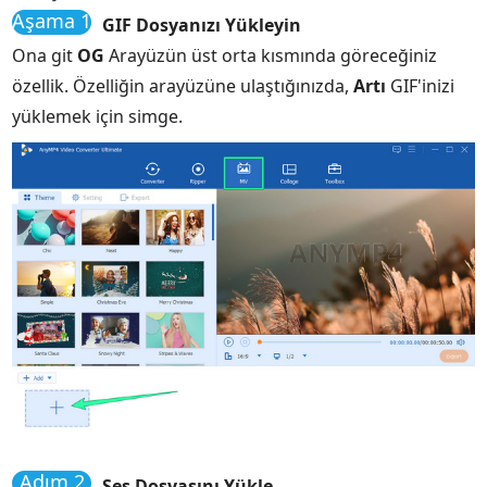
Aşama 1
GIF Dosyanızı Yükleyin
Ona git
OG
Arayüzün üst orta kısmında göreceğiniz
özellik. Özelliğin arayüzüne ulaştığınızda,
Artı
GIF'inizi
yüklemek için simge.
Adım 2
Ses Dosyasını Yükle