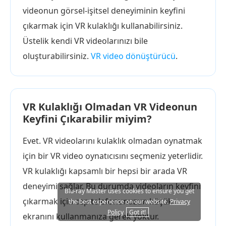
videonun görsel-işitsel deneyiminin keyfini
çıkarmak için VR kulaklığı kullanabilirsiniz.
Üstelik kendi VR videolarınızı bile
oluşturabilirsiniz.
VR video dönüştürücü
.
VR Kulaklığı Olmadan VR Videonun
Keyfini Çıkarabilir miyim?
Evet. VR videolarını kulaklık olmadan oynatmak
için bir VR video oynatıcısını seçmeniz yeterlidir.
VR kulaklığı kapsamlı bir hepsi bir arada VR
deneyimi sağlar. Bu durumda videoların keyfini
Blu-ray Master uses cookies to ensure you get
çıkarmak için cep telefonunuzun küçük
the best experience on our website.
Privacy
Policy
Got it!
ekranını kullanmanıza gerek yoktur.