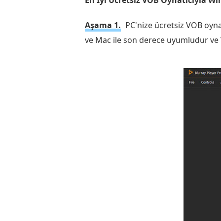
En İyi Ücretsiz VOB Oynatıcıyla W
Aşama 1.
PC'nize ücretsiz VOB oynat
ve Mac ile son derece uyumludur ve 