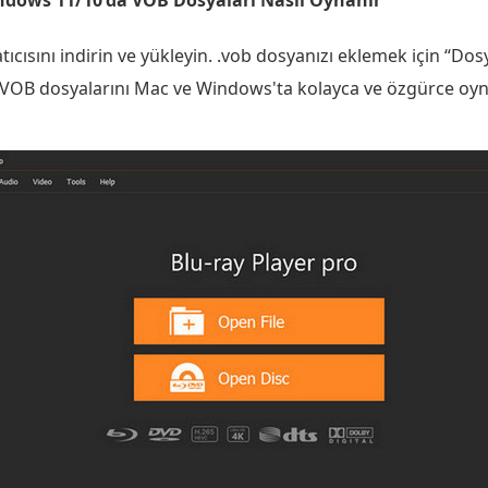
indows 11/10'da VOB Dosyaları Nasıl Oynanır
ıcısını indirin ve yükleyin. .vob dosyanızı eklemek için “Dos
VOB dosyalarını Mac ve Windows'ta kolayca ve özgürce oynat