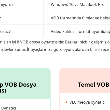
anıyoruz
Windows 10 ve MacBook Pro
z
VOB formatında filmler ve belge
yoruz?
Video kalitesi, format uyumluluğu,
miz en iyi 8 VOB dosya oynatıcısıdır. Bazıları hiçbir gelişmiş
n ek işlevler sunar. İhtiyaçlarınıza göre oyunculardan birini s
hip VOB Dosya
Temel VOB 
ısı
VLC medya oynatıcı
 Oynatıcı