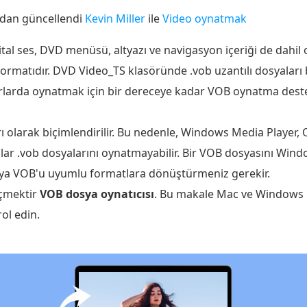
ndan güncellendi
Kevin Miller
ile
Video oynatmak
ijital ses, DVD menüsü, altyazı ve navigasyon içeriği de dahil
formatıdır. DVD Video_TS klasöründe .vob uzantılı dosyaları
rlarda oynatmak için bir dereceye kadar VOB oynatma deste
ı olarak biçimlendirilir. Bu nedenle, Windows Media Player,
ıcılar .vob dosyalarını oynatmayabilir. Bir VOB dosyasını W
 veya VOB'u uyumlu formatlara dönüştürmeniz gerekir.
eçmektir
VOB dosya oynatıcısı
. Bu makale Mac ve Windows iç
ol edin.