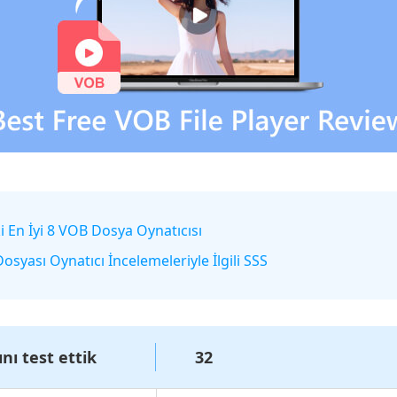
 En İyi 8 VOB Dosya Oynatıcısı
osyası Oynatıcı İncelemeleriyle İlgili SSS
nı test ettik
32