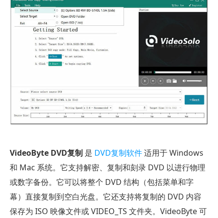
VideoByte
DVD
Copy
第
2
部
分。
主
要
特
性
VideoByte DVD复制
是
DVD复制软件
适用于 Windows
和
和 Mac 系统。它支持解密、复制和刻录 DVD 以进行物理
功
或数字备份。它可以将整个 DVD 结构（包括菜单和字
能
幕）直接复制到空白光盘。它还支持将复制的 DVD 内容
第
保存为 ISO 映像文件或 VIDEO_TS 文件夹。VideoByte 可
3