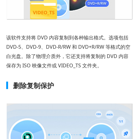
速
指
南
第
该软件支持将 DVD 内容复制到各种输出格式。选项包括
六
部
DVD-5、DVD-9、DVD-R/RW 和 DVD+R/RW 等格式的空
分：
白光盘。除了物理介质外，它还支持将复制的 DVD 内容
VideoByte
保存为 ISO 映像文件或 VIDEO_TS 文件夹。
DVD
拷
删除复制保护
贝
与
替
代
方
案