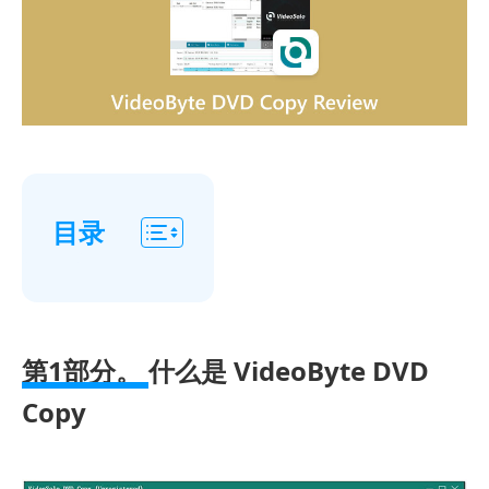
目录
第
1
部
第1部分。
什么是 VideoByte DVD
分。
Copy
什
么
是