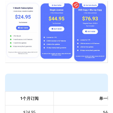
1个月订阅
单一许
$24.95
$44.