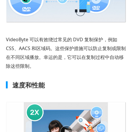
第
7
部
分。
VideoByte
VideoByte 可以有效绕过常见的 DVD 复制保护，例如
DVD
CSS、AACS 和区域码。这些保护措施可以防止复制或限制
Copy
在不同区域播放。幸运的是，它可以在复制过程中自动移
最
除这些限制。
适
合
速度和性能
谁？