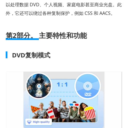
以处理数据 DVD、个人视频、家庭电影甚至商业光盘。此
部
外，它还可以绕过各种复制保护，例如 CSS 和 AACS。
分。
优
点
第2部分。
主要特性和功能
和
缺
DVD复制模式
点
第
4
部
分。
定
价
和
许
可