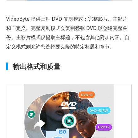
选
项
VideoByte 提供三种 DVD 复制模式：完整影片、主影片
第
和自定义。完整复制模式会复制整张 DVD 以创建完整备
5
份。主影片模式仅提取主标题，不包含其他附加内容。自
部
定义模式则允许您选择要克隆的特定标题和章节。
分。
如
输出格式和质量
何
使
用
VideoByte
DVD
复
制：
快