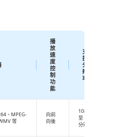
播
放
支
速
援
度
價
器
分
控
格
辨
制
率
功
能
1080p
免費和
264、MPEG-
向前
至 4K
付費
WMV 等
向後
分辨率
$15.60