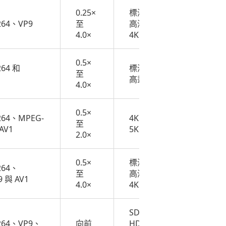
0.25×
標清、
264、VP9
至
高清、
免費
4.0×
4K
0.5×
64 和
標清和
至
$9.99
高畫質
4.0×
0.5×
264、MPEG-
4K、
至
免費
AV1
5K
2.0×
0.5×
標清、
264、
至
高清、
免費
 與 AV1
4.0×
4K
SD、
264、VP9、
向前
HD、