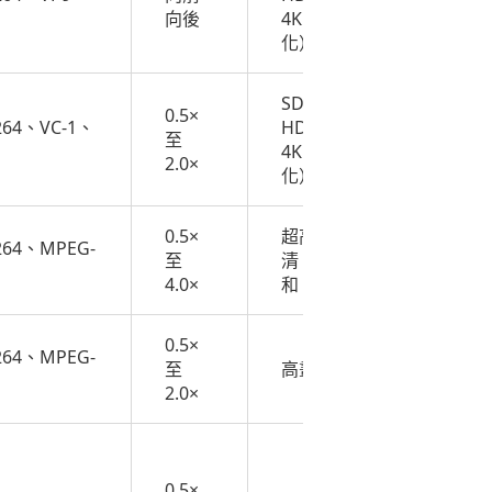
免費
向後
4K（變
化）
SD、
0.5×
264、VC-1、
HD、
至
免費
4K（變
2.0×
化）
0.5×
超高
售價
264、MPEG-
至
清、4K
$59.99
4.0×
和 8K
起
0.5×
價格從
264、MPEG-
至
高畫質
$22.00
2.0×
起
免費和
付費版
0.5×