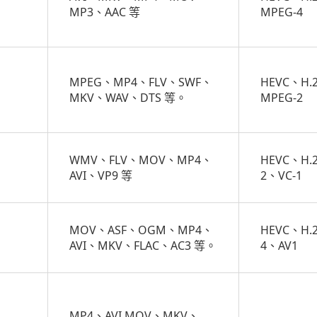
MP3、AAC 等
MPEG-4
MPEG、MP4、FLV、SWF、
HEVC、H.
MKV、WAV、DTS 等。
MPEG-2
WMV、FLV、MOV、MP4、
HEVC、H.
AVI、VP9 等
2、VC-1
MOV、ASF、OGM、MP4、
HEVC、H.
AVI、MKV、FLAC、AC3 等。
4、AV1
MP4、AVI MOV、MKV、