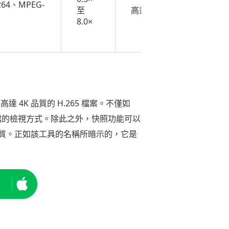
264、MPEG-
本，起
至
高畫質
價為
8.0×
$44.95/
年
4K 品質的 H.265 檔案。不僅如
自訂檔的檢視方式。除此之外，快照功能可以
質。正如該工具的名稱所暗示的，它是