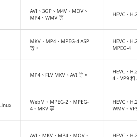
AVI、3GP、M4V、MOV、
HEVC、H.
MP4、WMV 等
MKV、MP4、MPEG-4 ASP
HEVC、H.2
等。
MPEG-4
HEVC、H.
MP4、FLV MKV、AVI 等。
4、VP9 和 
WebM、MPEG-2、MPEG-
HEVC、H.
Linux
4、MKV 等
WMV、VP9
AVI、MKV、MP4、MOV、
HEVC、H.