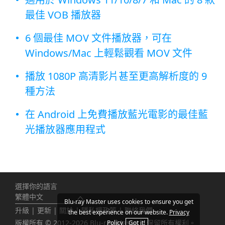
最佳 VOB 播放器
6 個最佳 MOV 文件播放器，可在
Windows/Mac 上輕鬆觀看 MOV 文件
播放 1080P 高清影片甚至更高解析度的 9
種方法
在 Android 上免費播放藍光電影的最佳藍
光播放器應用程式
選擇你的語言
繁體中文
Blu-ray Master uses cookies to ensure you get
升級
|
更新
|
關於
|
隱私權政策
|
聯絡我們
the best experience on our website.
Privacy
版權所有 © 2012-2026 Blu-ray Master。保留所有權利。
Policy
Got it!