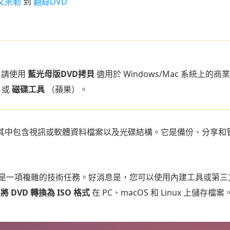
文米勒
到
翻錄DVD
件，請使用
藍光母版DVD拷貝
適用於 Windows/Mac 系統上的
）或
磁碟工具
（蘋果）。
，其中包含視訊或軟體資料檔案以及光碟結構。它是備份、分享和
一項複雜的技術任務。好消息是，您可以使用內建工具或第三方工具快
。
將 DVD 轉換為 ISO 格式
在 PC、macOS 和 Linux 上儲存檔案