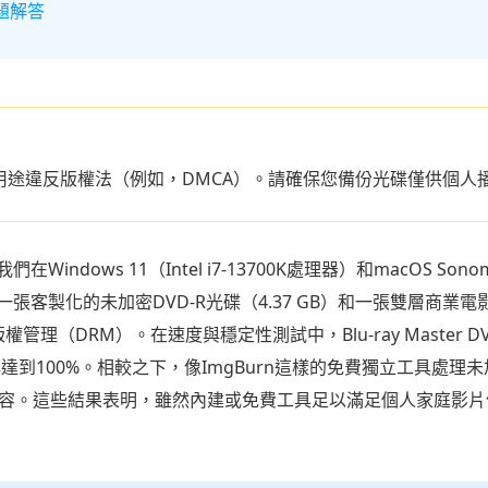
問題解答
用途違反版權法（例如，DMCA）。請確保您備份光碟僅供個人
dows 11（Intel i7-13700K處理器）和macOS Sono
製化的未加密DVD-R光碟（4.37 GB）和一張雙層商業電影D
理（DRM）。在速度與穩定性測試中，Blu-ray Master D
，成功率達到100%。相較之下，像ImgBurn這樣的免費獨立工具處
相容。這些結果表明，雖然內建或免費工具足以滿足個人家庭影