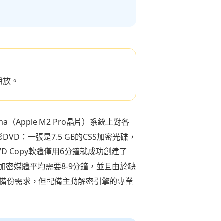
播放。
ma（Apple M2 Pro晶片）系統上對各
VD：一張是7.5 GB的CSS加密光碟，
VD Copy軟體僅用6分鐘就成功創建了
理未加密媒體平均需要8-9分鐘，並且由於缺
片備份需求，但配備主動解密引擎的專業