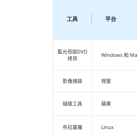
工具
平台
藍光母版DVD
Windows 和 Ma
拷貝
影像燒錄
視窗
磁碟工具
蘋果
布拉塞羅
Linux