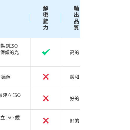
解
輸
密
出
能
品
力
質
製到ISO
受保護的光
高的
O 鏡像
緩和
鬆建立 ISO
好的
建立 ISO 鏡
好的