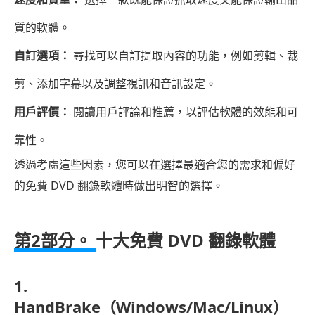
第
2
質的軟體。
部
自訂選項：
尋找可以自訂提取內容的功能，例如剪輯、裁
分：
十
剪、添加字幕以及調整視訊和音訊設定。
大
用戶評價：
閱讀用戶評論和推薦，以評估軟體的效能和可
免
靠性。
費
DVD
透過考慮這些因素，您可以在選擇最適合您的需求和偏好
翻
的免費 DVD 翻錄軟體時做出明智的選擇。
錄
軟
第2部分。
十大免費 DVD 翻錄軟體
體
第
三
1.
部
HandBrake（Windows/Mac/Linux）