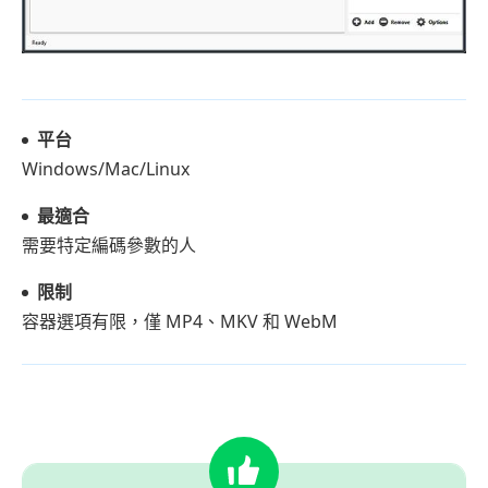
體
常
見
問
平台
題
Windows/Mac/Linux
解
答
最適合
需要特定編碼參數的人
限制
容器選項有限，僅 MP4、MKV 和 WebM