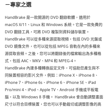
分：
－專家之選
十
大
HandBrake 是一款開源的 DVD 翻錄軟體，適用於
免
macOS X/11、Linux 和 Windows 系統。它是一款免費的
費
DVD 翻錄工具，可將 DVD 複製到資料儲存裝置。
DVD
HandBrake 可以從多種來源提取視頻，包括 DVD 光盤或
翻
DVD 鏡像文件，也可以從包括 MPEG 音軌在內的多種來
錄
源提取音頻。之後，您可以將翻錄後的檔案輸出為多種格
軟
式，包括 AAC、MKV、MP4 和 MPEG-4。
體
HandBrake 內建多種轉換設定文件，可協助您產生與不
對
同裝置相容的影片文件，例如：iPhone X、iPhone 8、
比
iPhone 7、iPhone 6s、iPhone 6、iPhone SE、iPad
第
Pro/mini 4、iPod、Apple TV、Android 手機或平板電
四
腦，以及 Windows 8 手機。 HandBrake 會自動調整畫面
部：
尺寸以符合目標裝置，您也可以手動裁切或調整影像的高
如