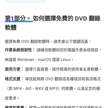
1
部
第1部分。
如何選擇免費的 DVD 翻錄
分：
軟體
如
何
選
選擇免費 DVD 翻錄軟體時，請考慮以下關鍵因素：
擇
作業系統相容性：
請確保軟體與您的電腦作業系統相容，
免
無論是 Windows、macOS 還是 Linux。
費
的
使用方便：
選擇介面直覺、操作簡單的使用者友善軟體。
DVD
格式支援：
尋找能夠將 DVD 翻錄成各種視訊和音訊格式
翻
錄
（如 MP4、AVI、MKV 或 MP3）的軟體，以滿足您的播
軟
放需求。
體
速度和質量：
選擇一款既能保證抓取速度又能保證輸出品