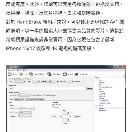
度或寬度。此外，您還可以套用各種濾鏡，包括反交錯、
何
免
反拼接、降噪、反底片掃描、去塊和灰階轉換。
費
對於 HandBrake 新用戶來說，可以使用更現代的 AV1 編
翻
碼選項，以一半的檔案大小獲得更高品質的影片。這對於
錄
新款蘋果設備來說非常實用，因為它現在包含了最新
DVD
iPhone 16/17 機型和 4K 電視的編碼預設。
第
五
部
分：
免
費
DVD
翻
錄
軟