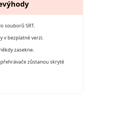
evýhody
do souborů SRT.
 v bezplatné verzi.
 někdy zasekne.
o přehrávače zůstanou skryté