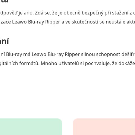
dpověď je ano. Zdá se, že je obecně bezpečný při stažení z
ace Leawo Blu-ray Ripper a ve skutečnosti se neustále aktu
ání
ání Blu-ray má Leawo Blu-ray Ripper silnou schopnost dešifr
igitálních formátů. Mnoho uživatelů si pochvaluje, že doká