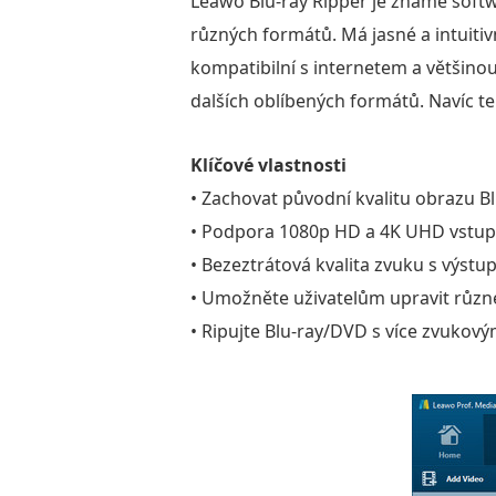
Leawo Blu-ray Ripper je známé softw
různých formátů. Má jasné a intuitiv
kompatibilní s internetem a většinou
dalších oblíbených formátů. Navíc t
Klíčové vlastnosti
• Zachovat původní kvalitu obrazu Bl
• Podpora 1080p HD a 4K UHD vstup 
• Bezeztrátová kvalita zvuku s výstu
• Umožněte uživatelům upravit různ
• Ripujte Blu-ray/DVD s více zvukovým