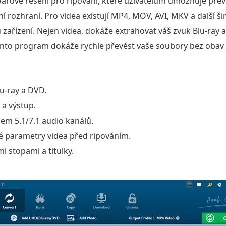
arové řešení pro ripování, které uživatelům umožňuje převá
ní rozhraní. Pro videa existují MP4, MOV, AVI, MKV a další š
 zařízení. Nejen videa, dokáže extrahovat váš zvuk Blu-ray a
ento program dokáže rychle převést vaše soubory bez obav ze
u-ray a DVD.
a výstup.
pem 5.1/7.1 audio kanálů.
é parametry videa před ripováním.
i stopami a titulky.