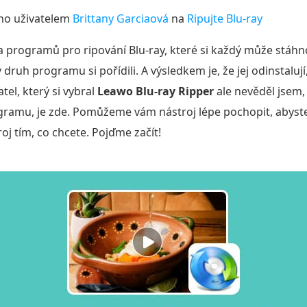
no uživatelem
Brittany Garciaová
na
Ripujte Blu-ray
da programů pro ripování Blu-ray, které si každý může stáhno
ý druh programu si pořídili. A výsledkem je, že jej odinstaluj
tel, který si vybral
Leawo Blu-ray Ripper
ale nevěděl jsem, 
ogramu, je zde. Pomůžeme vám nástroj lépe pochopit, abyste
oj tím, co chcete. Pojďme začít!