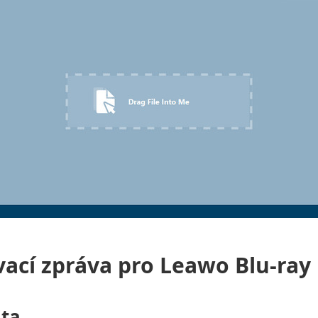
ací zpráva pro Leawo Blu-ray
ita