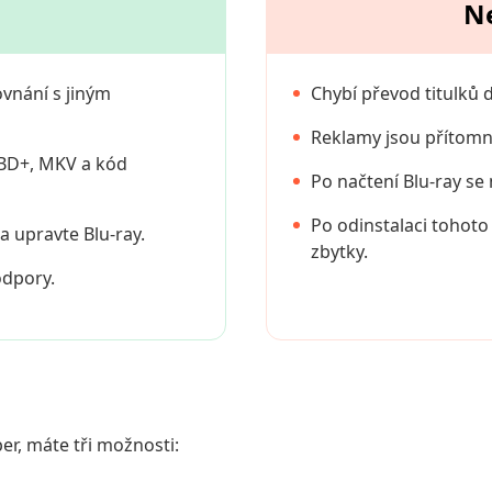
N
vnání s jiným
Chybí převod titulků 
Reklamy jsou přítomny
 BD+, MKV a kód
Po načtení Blu-ray se
Po odinstalaci tohot
a upravte Blu-ray.
zbytky.
odpory.
er, máte tři možnosti: