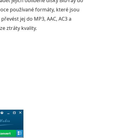
dět jejich oblíbené disky Blu-ray do
iroce používané formáty, které jsou
 převést jej do MP3, AAC, AC3 a
 ztráty kvality.