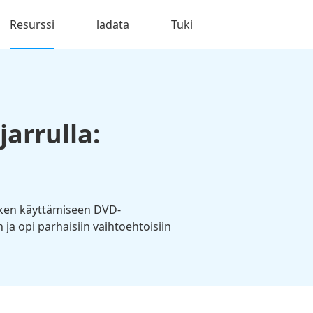
Resurssi
ladata
Tuki
arrulla:
raken käyttämiseen DVD-
a opi parhaisiin vaihtoehtoisiin