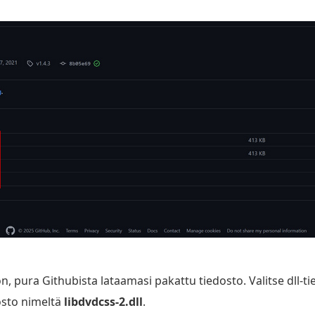
, pura Githubista lataamasi pakattu tiedosto. Valitse dll-ti
dosto nimeltä
libdvdcss-2.dll
.