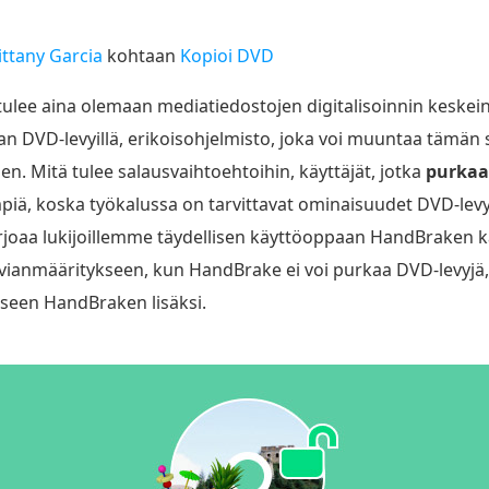
ittany Garcia
kohtaan
Kopioi DVD
ulee aina olemaan mediatiedostojen digitalisoinnin keske
aan DVD-levyillä, erikoisohjelmisto, joka voi muuntaa tämän
inen. Mitä tulee salausvaihtoehtoihin, käyttäjät, jotka
purkaa 
piä, koska työkalussa on tarvittavat ominaisuudet DVD-levyje
 tarjoaa lukijoillemme täydellisen käyttöoppaan HandBraken
vianmääritykseen, kun HandBrake ei voi purkaa DVD-levyjä
iseen HandBraken lisäksi.