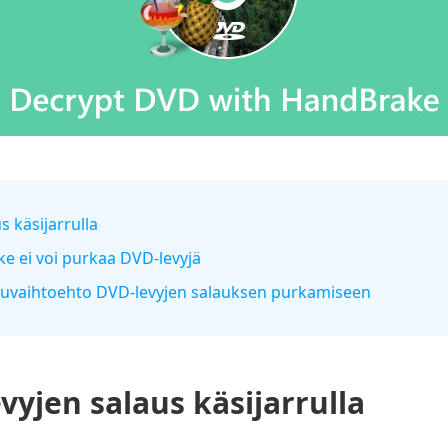
s käsijarrulla
e ei voi purkaa DVD-levyjä
rruvaihtoehto DVD-levyjen salauksen purkamiseen
yjen salaus käsijarrulla