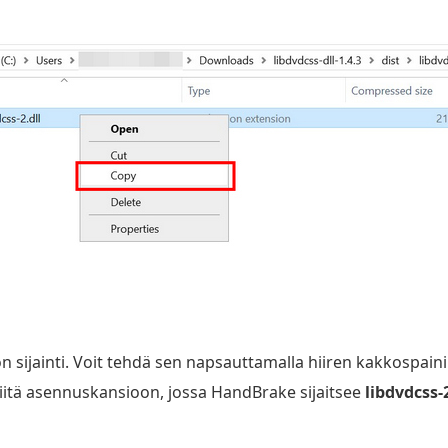
sijainti. Voit tehdä sen napsauttamalla hiiren kakkospain
 Liitä asennuskansioon, jossa HandBrake sijaitsee
libdvdcss-2