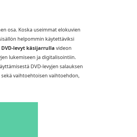
inen osa. Koska useimmat elokuvien
 sisällön helpommin käytettäviksi
DVD-levyt käsijarrulla
videon
n lukemiseen ja digitalisointiin.
 käyttämisestä DVD-levyjen salauksen
, sekä vaihtoehtoisen vaihtoehdon,