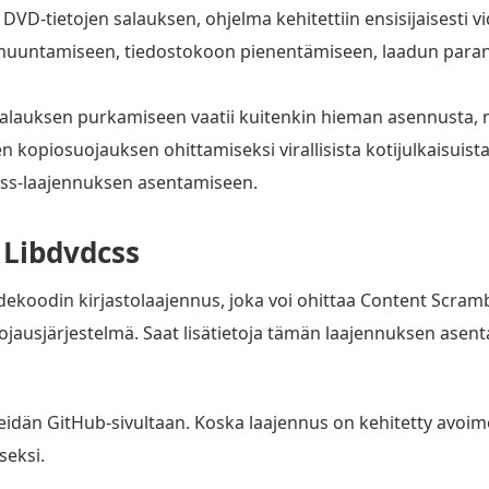
DVD-tietojen salauksen, ohjelma kehitettiin ensisijaisesti 
muuntamiseen, tiedostokoon pienentämiseen, laadun paran
salauksen purkamiseen vaatii kuitenkin hieman asennusta
kopiosuojauksen ohittamiseksi virallisista kotijulkaisuist
css-laajennuksen asentamiseen.
 Libdvdcss
koodin kirjastolaajennus, joka voi ohittaa Content Scrambl
ojausjärjestelmä. Saat lisätietoja tämän laajennuksen asent
eidän GitHub-sivultaan. Koska laajennus on kehitetty avoim
seksi.