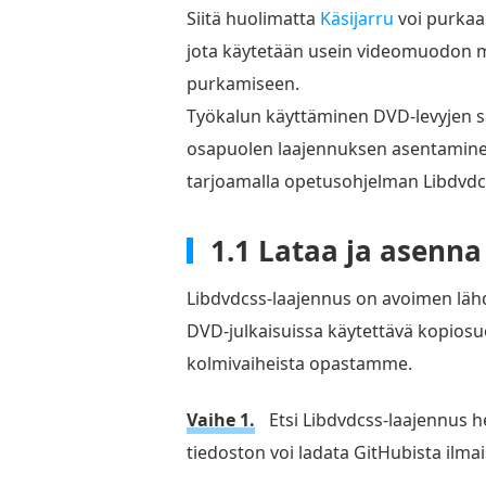
Siitä huolimatta
Käsijarru
voi purkaa 
jota käytetään usein videomuodon 
purkamiseen.
Työkalun käyttäminen DVD-levyjen 
osapuolen laajennuksen asentaminen 
tarjoamalla opetusohjelman Libdvd
1.1 Lataa ja asenna
Libdvdcss-laajennus on avoimen lähde
DVD-julkaisuissa käytettävä kopiosu
kolmivaiheista opastamme.
Vaihe 1.
Etsi Libdvdcss-laajennus h
tiedoston voi ladata GitHubista ilmai