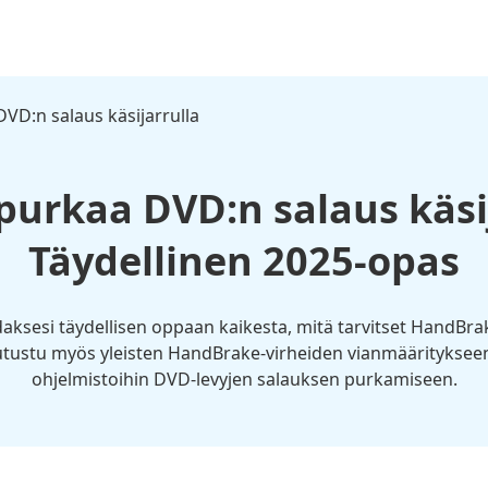
VD:n salaus käsijarrulla
purkaa DVD:n salaus käsij
Täydellinen 2025-opas
daksesi täydellisen oppaan kaikesta, mitä tarvitset HandB
ustu myös yleisten HandBrake-virheiden vianmääritykseen j
ohjelmistoihin DVD-levyjen salauksen purkamiseen.