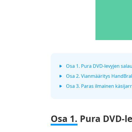
Osa 1. Pura DVD-levyjen salau
Osa 2. Vianmääritys HandBrak
Osa 3. Paras ilmainen käsija
Osa 1.
Pura DVD-lev