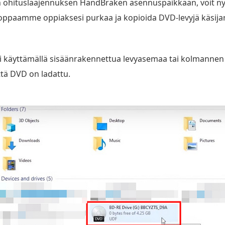
ohituslaajennuksen HandBraken asennuspaikkaan, voit nyt 
ppaamme oppiaksesi purkaa ja kopioida DVD-levyjä käsijar
 käyttämällä sisäänrakennettua levyasemaa tai kolmannen o
ttä DVD on ladattu.