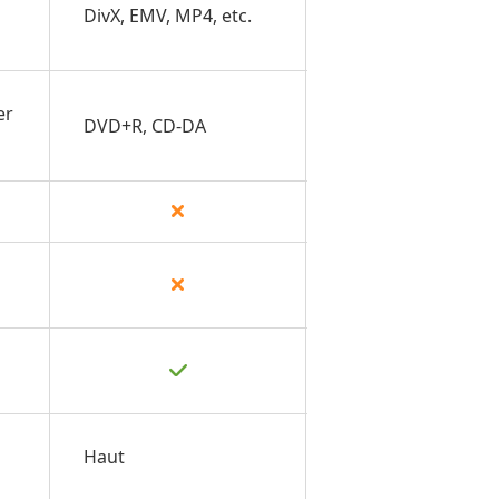
DivX, EMV, MP4, etc.
MP4, MLV,
etc.
er
DVD+R, CD-DA
DVD, CD
Haut
Moyen