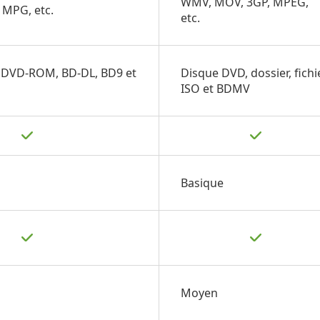
WMV, MOV, 3GP, MPEG,
 MPG, etc.
etc.
 DVD-ROM, BD-DL, BD9 et
Disque DVD, dossier, fichi
ISO et BDMV
Basique
Moyen