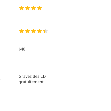
$40
Gratuit
Interactif
Gravez des CD
e
et open
gratuitement
source
MP3, MOV,