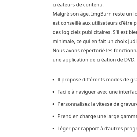
plus
créateurs de contenu.
approfondi
Malgré son âge, ImgBurn reste un lo
des
est conseillé aux utilisateurs d'êtr
fonctionnalités
des logiciels publicitaires. S'il est
d'ImgBurn
minimale, ce qui en fait un choix jud
Partie
Nous avons répertorié les fonctionna
3.
une application de création de DVD.
Ce
que
Il propose différents modes de gra
nous
aimons
Facile à naviguer avec une interfac
chez
Personnalisez la vitesse de gravure
ImgBurn
Prend en charge une large gamme 
Partie
4.
Léger par rapport à d’autres prog
Ce