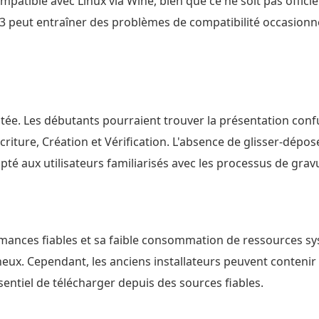
ompatible avec Linux via Wine, bien que ce ne soit pas offic
13 peut entraîner des problèmes de compatibilité occasionne
n
datée. Les débutants pourraient trouver la présentation con
ure, Création et Vérification. L'absence de glisser-dépose
pté aux utilisateurs familiarisés avec les processus de grav
ances fiables et sa faible consommation de ressources sys
eux. Cependant, les anciens installateurs peuvent contenir d
entiel de télécharger depuis des sources fiables.