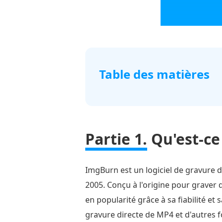
Table des matières
Partie
1.
Qu'est-
Partie 1.
Qu'est-c
ce
qu'ImgBurn
ImgBurn est un logiciel de gravure 
Partie
2.
2005. Conçu à l'origine pour graver 
Un
en popularité grâce à sa fiabilité et 
examen
gravure directe de MP4 et d'autres f