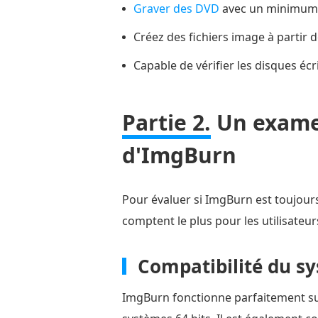
Graver des DVD
avec un minimum d
que
nous
Créez des fichiers image à partir 
n'aimons
Capable de vérifier les disques éc
pas
chez
ImgBurn
Partie 2.
Un examen
Partie
d'ImgBurn
5.
Comment
utiliser
Pour évaluer si ImgBurn est toujour
ImgBurn
comptent le plus pour les utilisateurs
pour
créer
Compatibilité du s
un
DVD
ImgBurn fonctionne parfaitement su