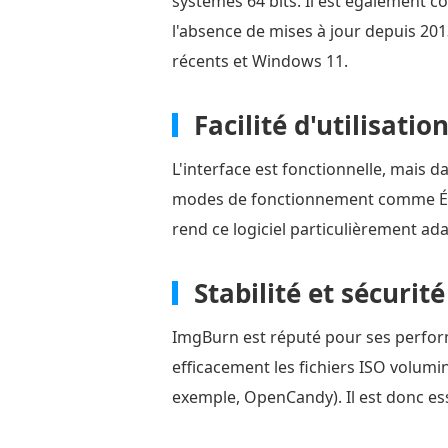
systèmes 64 bits. Il est également c
Partie
l'absence de mises à jour depuis 20
6.
Verdict
récents et Windows 11.
final
Facilité d'utilisatio
Partie
7.
L'interface est fonctionnelle, mais 
Meilleure
modes de fonctionnement comme Écrit
alternative
rend ce logiciel particulièrement ada
à
ImgBurn
Stabilité et sécurité
Partie
8.
ImgBurn est réputé pour ses perform
FAQ
efficacement les fichiers ISO volumin
sur
exemple, OpenCandy). Il est donc ess
ImgBurn