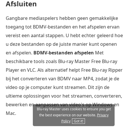
Afsluiten
Gangbare mediaspelers hebben geen gemakkelijke
toegang tot BDMV-bestanden en het afspelen ervan
vereist een aantal stappen. U hebt echter geleerd hoe
u deze bestanden op de juiste manier kunt openen
en afspelen.
BDMV-bestanden afspelen
Met
beschikbare tools zoals Blu-ray Master Free Blu-ray
Player en VLC. Als alternatief helpt Free Blu-ray Ripper
bij het converteren van BDMV naar MP4, zodat je de
video op je computer kunt streamen. Dit zijn de
ultieme oplossingen voor het streamen, converteren,
bewerken en aanpassen van video's op Windows en
Blu-ray Master uses cookies to ensure you get
Mac.
the best experience on our website.
Privacy
Policy
Got it!