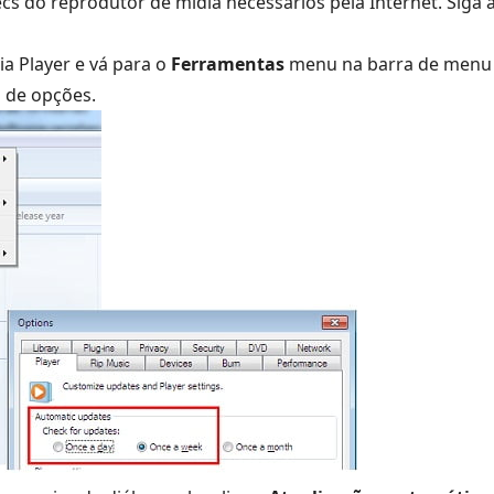
cs do reprodutor de mídia necessários pela Internet. Siga 
a Player e vá para o
Ferramentas
menu na barra de menu s
o de opções.