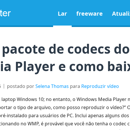
Lar
freeware
Atuali
o pacote de codecs d
a Player e como bai
6
postado por
Selena Thomas
para
Reproduzir vídeo
 laptop Windows 10; no entanto, o Windows Media Player 
ortar o tipo de arquivo, como posso reproduzir o vídeo?”
pré-instalado para usuários de PC. Inclui apenas alguns d
cionando no WMP, é provável que você não tenha o codec co