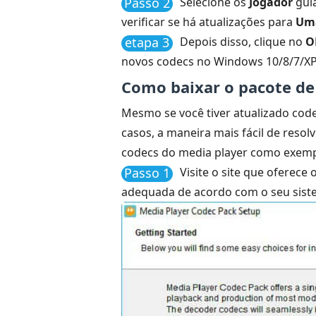
Passo 2
Selecione os
Jogador
guia
verificar se há atualizações para
Uma
etapa 3
Depois disso, clique no
O
novos codecs no Windows 10/8/7/X
Como baixar o pacote d
Mesmo se você tiver atualizado cod
casos, a maneira mais fácil de reso
codecs do media player como exempl
Passo 1
Visite o site que oferec
adequada de acordo com o seu sist