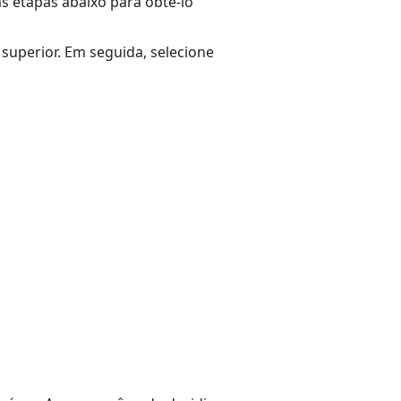
as etapas abaixo para obtê-lo
uperior. Em seguida, selecione