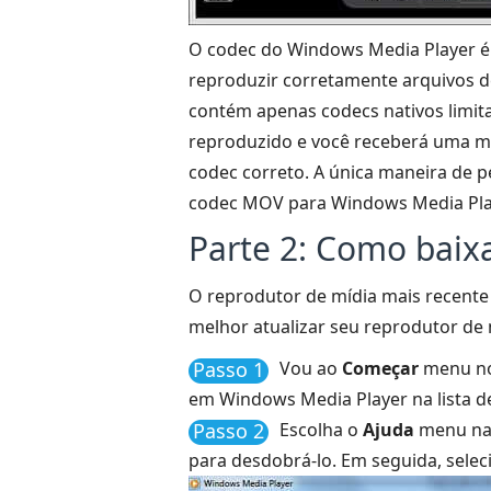
O codec do Windows Media Player é c
reproduzir corretamente arquivos d
contém apenas codecs nativos limita
reproduzido e você receberá uma me
codec correto. A única maneira de p
codec MOV para Windows Media Pla
Parte 2: Como baixa
O reprodutor de mídia mais recente 
melhor atualizar seu reprodutor de 
Passo 1
Vou ao
Começar
menu no 
em Windows Media Player na lista de
Passo 2
Escolha o
Ajuda
menu na 
para desdobrá-lo. Em seguida, sele