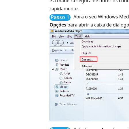
é a maneira segura de obter os code
rapidamente.
Passo 1
Abra o seu Windows Medi
Opções
para abrir a caixa de diálog