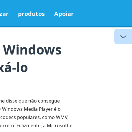
zar
produtos
Apoiar
o Windows
xá-lo
me disse que não consegue
 O Windows Media Player é o
os codecs populares, como WMV,
rreto. Felizmente, a Microsoft e