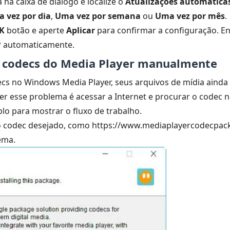
 na caixa de diálogo e localize o
Atualizações automática
 vez por dia
,
Uma vez por semana
ou
Uma vez por mês
.
K
botão e aperte
Aplicar
para confirmar a configuração. E
P automaticamente.
e codecs do Media Player manualmente
ecs no Windows Media Player, seus arquivos de mídia ainda
lver esse problema é acessar a Internet e procurar o codec
o para mostrar o fluxo de trabalho.
e o codec desejado, como https://www.mediaplayercodecpack
ema.