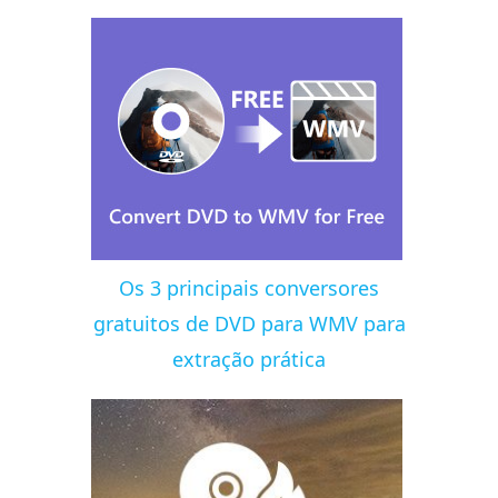
Os 3 principais conversores
gratuitos de DVD para WMV para
extração prática