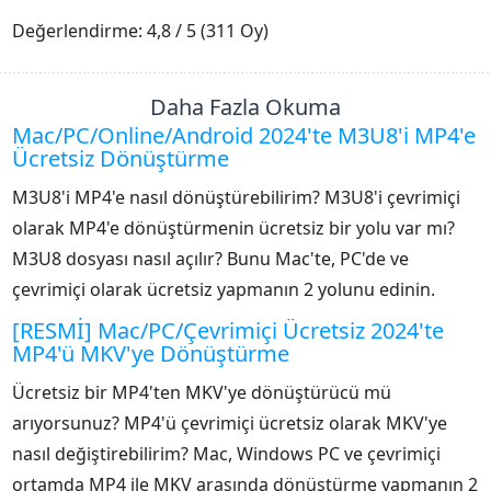
1
2
3
4
5
Değerlendirme: 4,8 / 5 (311 Oy)
Daha Fazla Okuma
Mac/PC/Online/Android 2024'te M3U8'i MP4'e
Ücretsiz Dönüştürme
M3U8'i MP4'e nasıl dönüştürebilirim? M3U8'i çevrimiçi
olarak MP4'e dönüştürmenin ücretsiz bir yolu var mı?
M3U8 dosyası nasıl açılır? Bunu Mac'te, PC'de ve
çevrimiçi olarak ücretsiz yapmanın 2 yolunu edinin.
[RESMİ] Mac/PC/Çevrimiçi Ücretsiz 2024'te
MP4'ü MKV'ye Dönüştürme
Ücretsiz bir MP4'ten MKV'ye dönüştürücü mü
arıyorsunuz? MP4'ü çevrimiçi ücretsiz olarak MKV'ye
nasıl değiştirebilirim? Mac, Windows PC ve çevrimiçi
ortamda MP4 ile MKV arasında dönüştürme yapmanın 2