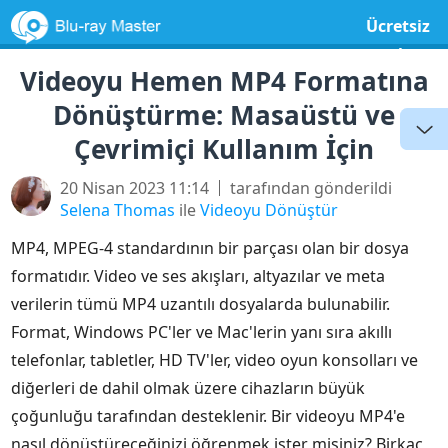
Ücretsiz
yazılım
Videoyu Hemen MP4 Formatına
Dönüştürme: Masaüstü ve
Çevrimiçi Kullanım İçin
20 Nisan 2023 11:14
tarafından gönderildi
Selena Thomas
ile
Videoyu Dönüştür
MP4, MPEG-4 standardının bir parçası olan bir dosya
formatıdır. Video ve ses akışları, altyazılar ve meta
verilerin tümü MP4 uzantılı dosyalarda bulunabilir.
Format, Windows PC'ler ve Mac'lerin yanı sıra akıllı
telefonlar, tabletler, HD TV'ler, video oyun konsolları ve
diğerleri de dahil olmak üzere cihazların büyük
çoğunluğu tarafından desteklenir. Bir videoyu MP4'e
nasıl dönüştüreceğinizi öğrenmek ister misiniz? Birkaç