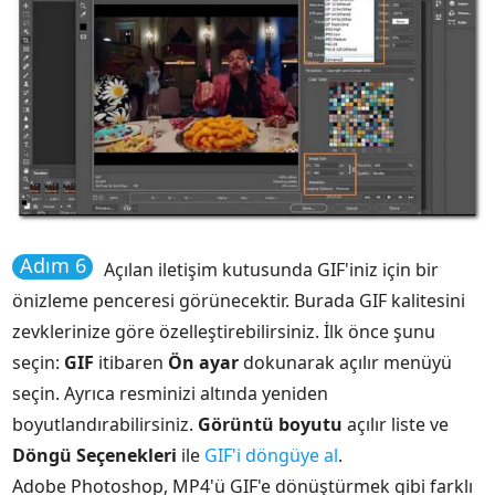
Adım 6
Açılan iletişim kutusunda GIF'iniz için bir
önizleme penceresi görünecektir. Burada GIF kalitesini
zevklerinize göre özelleştirebilirsiniz. İlk önce şunu
seçin:
GIF
itibaren
Ön ayar
dokunarak açılır menüyü
seçin. Ayrıca resminizi altında yeniden
boyutlandırabilirsiniz.
Görüntü boyutu
açılır liste ve
Döngü Seçenekleri
ile
GIF'i döngüye al
.
Adobe Photoshop, MP4'ü GIF'e dönüştürmek gibi farklı