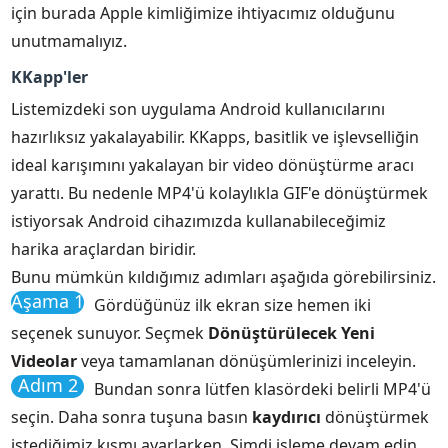
için burada Apple kimliğimize ihtiyacımız olduğunu
unutmamalıyız.
KKapp'ler
Listemizdeki son uygulama Android kullanıcılarını
hazırlıksız yakalayabilir. KKapps, basitlik ve işlevselliğin
ideal karışımını yakalayan bir video dönüştürme aracı
yarattı. Bu nedenle MP4'ü kolaylıkla GIF'e dönüştürmek
istiyorsak Android cihazımızda kullanabileceğimiz
harika araçlardan biridir.
Bunu mümkün kıldığımız adımları aşağıda görebilirsiniz.
Aşama 1
Gördüğünüz ilk ekran size hemen iki
seçenek sunuyor. Seçmek
Dönüştürülecek Yeni
Videolar
veya tamamlanan dönüşümlerinizi inceleyin.
Adım 2
Bundan sonra lütfen klasördeki belirli MP4'ü
seçin. Daha sonra tuşuna basın
kaydırıcı
dönüştürmek
istediğimiz kısmı ayarlarken. Şimdi işleme devam edin