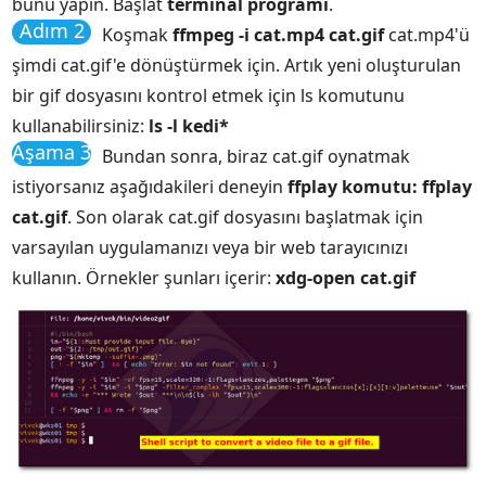
bunu yapın. Başlat
terminal programı
.
Adım 2
Koşmak
ffmpeg -i cat.mp4 cat.gif
cat.mp4'ü
şimdi cat.gif'e dönüştürmek için. Artık yeni oluşturulan
bir gif dosyasını kontrol etmek için ls komutunu
kullanabilirsiniz:
ls -l kedi*
Aşama 3
Bundan sonra, biraz cat.gif oynatmak
istiyorsanız aşağıdakileri deneyin
ffplay komutu: ffplay
cat.gif
. Son olarak cat.gif dosyasını başlatmak için
varsayılan uygulamanızı veya bir web tarayıcınızı
kullanın. Örnekler şunları içerir:
xdg-open cat.gif