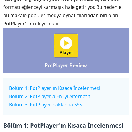
formatı eğlenceyi karmaşık hale getiriyor. Bu nedenle,
bu makale popüler medya oynatıcılarından biri olan
PotPlayer'ı inceleyecektir.
Bölüm 1: PotPlayer'ın Kısaca İncelenmesi
Bölüm 2: PotPlayer'a En İyi Alternatif
Bölüm 3: PotPlayer hakkında SSS
Bölüm 1: PotPlayer'ın Kısaca İncelenmesi