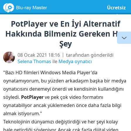
Ücretsiz
yazılım
PotPlayer ve En İyi Alternatif
Hakkında Bilmeniz Gereken Her
Şey
08 Ocak 2021 18:16
tarafından gönderildi
Selena Thomas
ile
Medya oynatıcı
"Bazı HD filmleri Windows Media Player'da
oynatamıyorum, bu yüzden arkadaşım başka bir medya
oynatıcısını denemeyi önerdi ve kendisinin kullandığını
söyledi.
PotPlayer
ve pek çok video formatını
oynatabiliyor ancak yüklemeden önce daha fazla bilgi
almak istiyorum."
Teknolojinin dünyamızı değiştirdiği ve her şeyi kolay
hale getirdiği söyleniyor. Ancak çok fazla dijital video