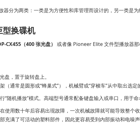
放器分为两类：一类是为方便性和库管理而设计的，另一类是为
巨型换碟机
DP-CX455（400 张光盘）
或者像 Pioneer Elite 文件型
 张光盘，置于旋转盘上。
架（通常是圆形或“蜂巢式”），机械臂或“穿梭车”从中取出选
行“随机播放”模式。高端型号通常配备键盘输入或串口，用于
在使用数十年后容易出现故障，一次机械故障就可能导致整个收
部充满了可活动的塑料部件，因此更容易受到内部振动和电噪声