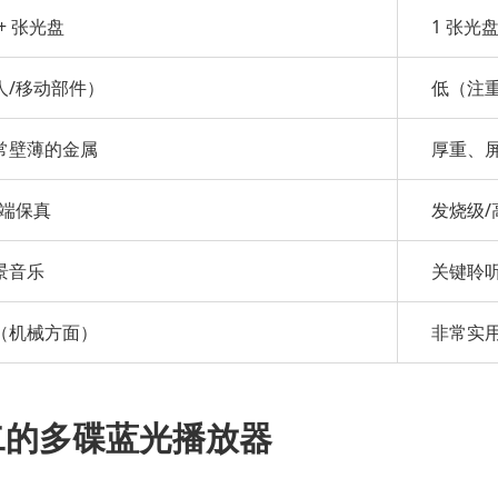
0+ 张光盘
1 张光
人/移动部件）
低（注
常壁薄的金属
厚重、
中端保真
发烧级/
景音乐
关键聆
（机械方面）
非常实
二的多碟蓝光播放器