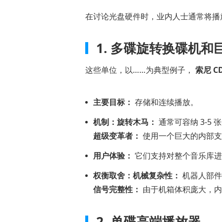
排
名
在讨论光盘硬件时，业内人士通常将播
前
二
1. 多碟旋转换碟机和
的
这些单位，以……为典型例子，
索尼 C
多
碟
蓝
主要目标：
存储和连续播放。
光
机制：旋转木马：
通常可容纳 3-5
播
超级变革者：
使用一个巨大的内部支
放
器
用户体验：
它们支持对整个音乐库进
第
权衡取舍：机械复杂性：
机器人部件
四
信号完整性：
由于机箱体积庞大，内
部
分：
2. 单碟高端播放器