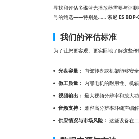
们
寻找和评估多碟蓝光播放器需要与评测
如
号的甄选——特别是……
索尼 ES BDP-
何
选
我们的评估标准
择
这
为了让您更客观、更实际地了解这些传
些
球
光盘容量：
内部转盘或机架能够安全
员
做工质量：
内部电机的耐用性、机箱
第
二
视频输出：
最大视频分辨率和放大功能
部
音频支持：
兼容高分辨率环绕声编解码器（
分：
供应情况与市场风险：
这些设备在二
为
什
么