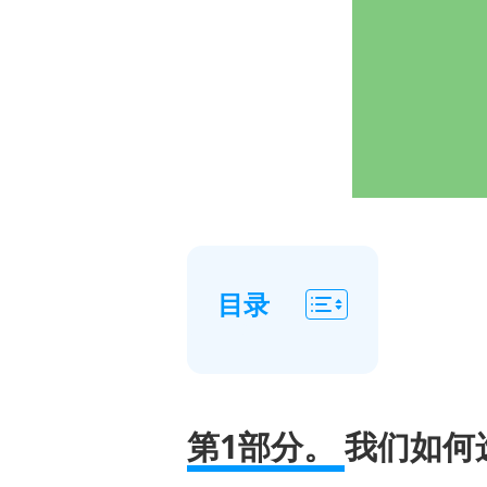
目录
第
一
部
第1部分。
我们如何
分：
我