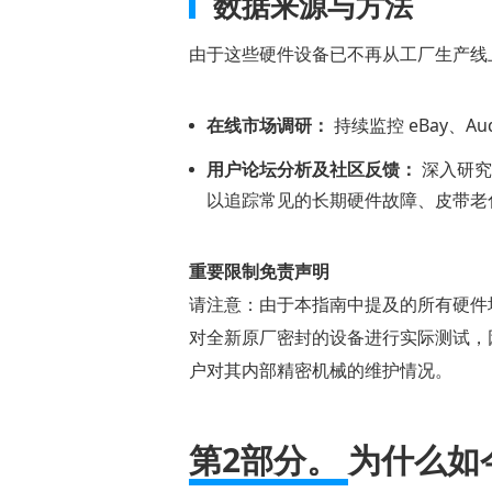
数据来源与方法
如
由于这些硬件设备已不再从工厂生产线
今
多
碟
在线市场调研：
持续监控 eBay、
播
用户论坛分析及社区反馈：
深入研究 
放
以追踪常见的长期硬件故障、皮带老化
器
如
重要限制免责声明
此
请注意：由于本指南中提及的所有硬件
罕
见
对全新原厂密封的设备进行实际测试，
户对其内部精密机械的维护情况。
第
三
部
第2部分。
为什么如
分：