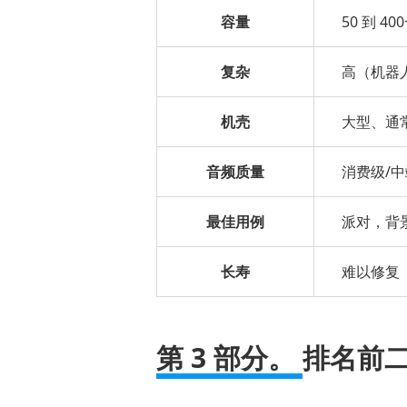
五
容量
50 到 40
部
分：
复杂
高（机器
硬
件
机壳
大型、通
超
级
音频质量
消费级/
转
换
最佳用例
派对，背
器
与
长寿
难以修复
数
字
NAS
第 3 部分。
排名前
精
简