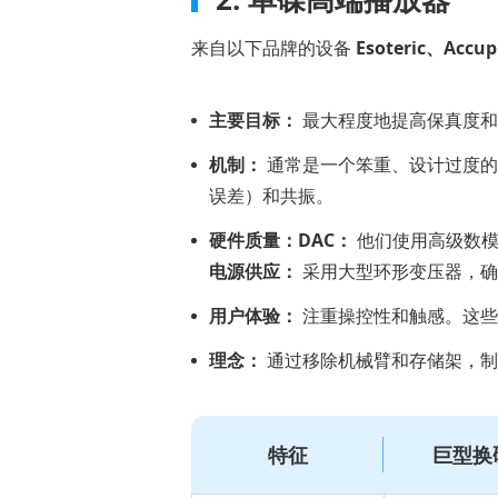
关
于
来自以下品牌的设备
Esoteric、Acc
《巨
型
主要目标：
最大程度地提高保真度和
变
机制：
通常是一个笨重、设计过度
形
误差）和共振。
金
刚
硬件质量：DAC：
他们使用高级数模
之
电源供应：
采用大型环形变压器，确
死》
用户体验：
注重操控性和触感。这些
的
额
理念：
通过移除机械臂和存储架，制
外
信
息
特征
巨型换
第