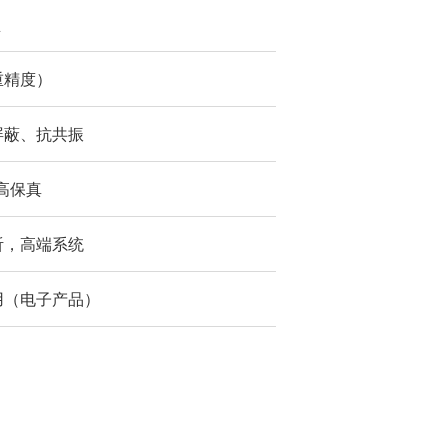
盘
重精度）
屏蔽、抗共振
高保真
听，高端系统
用（电子产品）