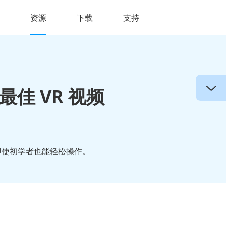
资源
下载
支持
款最佳 VR 视频
即使初学者也能轻松操作。