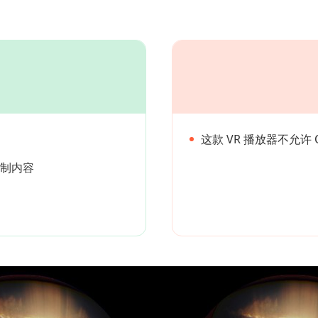
这款 VR 播放器不允许 Oc
向录制内容