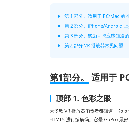
第 1 部分。适用于 PC/Mac 的 
第 2 部分。iPhone/Android
第 3 部分。奖励 – 您应该知道的
第四部分 VR 播放器常见问题
第1部分。
适用于 PC
顶部 1.
色彩之眼
大多数 VR 播放器消费者都知道，Kolor 
HTML5 进行编解码。它是 GoPro 最