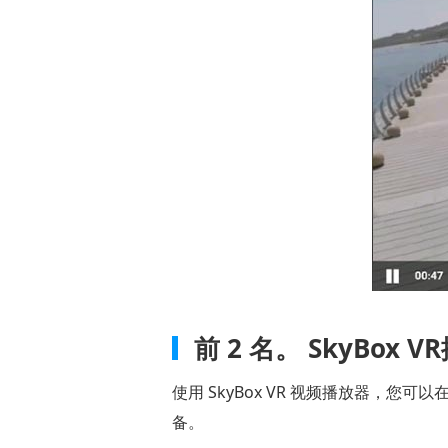
前 2 名。
SkyBox V
使用 SkyBox VR 视频播放器，您可
备。