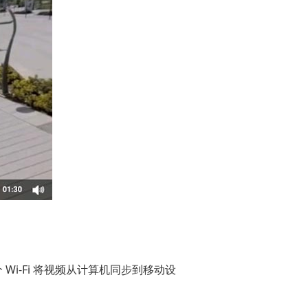
 Wi-Fi 将视频从计算机同步到移动设