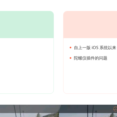
自上一版 iOS 系统
陀螺仪插件的问题