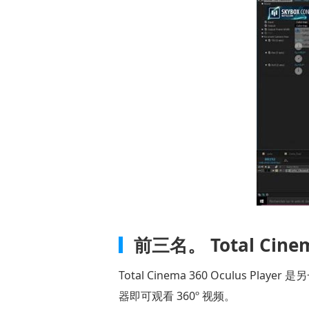
前三名。
Total Cin
Total Cinema 360 Oculus 
器即可观看 360º 视频。