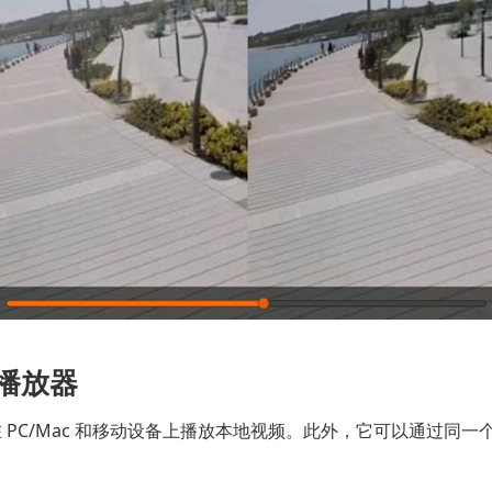
R播放器
以在 PC/Mac 和移动设备上播放本地视频。此外，它可以通过同一个