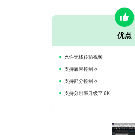
优点
允许无线传输视频
支持履带控制器
支持部分控制器
支持分辨率升级至 8K