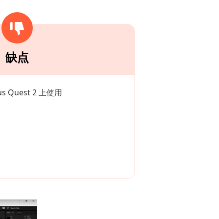
缺点
s Quest 2 上使用