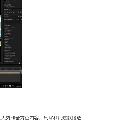
ft 耳机欣赏真人秀和全方位内容。只需利用这款播放