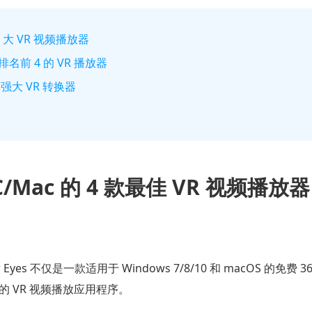
4 大 VR 视频播放器
 上排名前 4 的 VR 播放器
强大 VR 转换器
/Mac 的 4 款最佳 VR 视频播放器
Eyes 不仅是一款适用于 Windows 7/8/10 和 macOS 的免
好的 VR 视频播放应用程序。