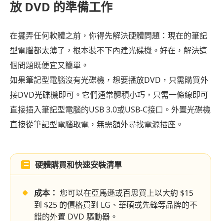
放 DVD 的準備工作
方
法
在擺弄任何軟體之前，你得先解決硬體問題：現在的筆記
三：
型電腦都太薄了，根本裝不下內建光碟機。好在，解決這
現
個問題既便宜又簡單。
代
如果筆記型電腦沒有光碟機，想要播放DVD，只需購買外
美
學
接DVD光碟機即可。它們通常體積小巧，只需一條線即可
之
直接插入筆記型電腦的USB 3.0或USB-C接口。外置光碟機
選
直接從筆記型電腦取電，無需額外尋找電源插座。
－
5KPlayer
硬體購買和快速安裝清單
故
障
成本：
您可以在亞馬遜或百思買上以大約 $15
排
到 $25 的價格買到 LG、華碩或先鋒等品牌的不
除
錯的外置 DVD 驅動器。