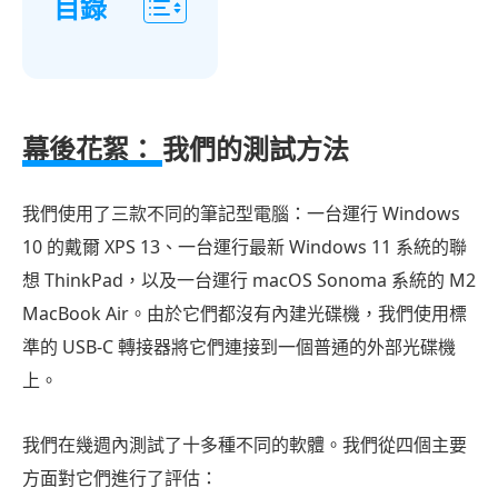
目錄
幕
後
故
幕後花絮：
我們的測試方法
事：
我
我們使用了三款不同的筆記型電腦：一台運行 Windows
們
10 的戴爾 XPS 13、一台運行最新 Windows 11 系統的聯
的
測
想 ThinkPad，以及一台運行 macOS Sonoma 系統的 M2
試
MacBook Air。由於它們都沒有內建光碟機，我們使用標
方
準的 USB-C 轉接器將它們連接到一個普通的外部光碟機
法
上。
在
Windows
我們在幾週內測試了十多種不同的軟體。我們從四個主要
10/11
方面對它們進行了評估：