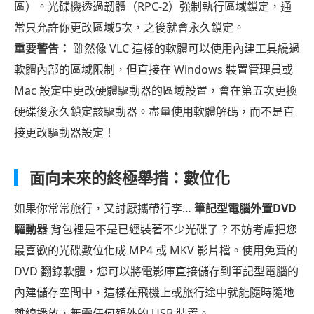
區）。光碟機透過韌體（RPC-2）強制執行區域鎖定，通
常只允許你更改區域5次，之後就會永久鎖定。
重要警告：
雖然像 VLC 這樣的軟體可以使用內建工具繞過
軟體內部的區域限制，但直接在 Windows 裝置管理員或
Mac 設定中更改硬體驅動器的區域設置，會在第五次更換
硬碟後永久鎖定該驅動器。盡量使用軟體解碼，而不是直
接更改驅動器設定！
面向未來的終極舉措：數位化
如果你常常旅行，又討厭攜帶行李…
筆記型電腦外置DVD
驅動器
背包裡是不是已經裝著不少光碟了？不妨考慮把您
最喜歡的光碟數位化成 MP4 或 MKV 影片檔。使用免費的
DVD 翻錄軟體，您可以將電影庫直接儲存到筆記型電腦的
內建儲存空間中，這樣在飛機上或旅行途中就能隨時隨地
離線播放，無需任何額外的 USB 裝置。