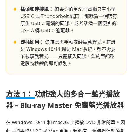
和
內
插頭和連接埠：
如果你的筆記型電腦只有小型
USB-C 或 Thunderbolt 端口，那就買一個帶有
部
原生 USB-C 電纜的硬碟，或者準備一個便宜的
專
USB-A 轉 USB-C 適配器。
業
技
即插即用：
您無需再手動安裝驅動程式。無論
是 Windows 10/11 還是 Mac 系統，都不需要
巧
下載驅動程式——只需插入硬碟，您的筆記型
關
電腦幾秒鐘內即可識別。
於
DVD
播
方法 1：
功能強大的多合一藍光播放
放
的
器 – Blu-ray Master 免費藍光播放器
常
見
在 Windows 10/11 和 macOS 上播放 DVD 非常簡單。因
問
此，如果您是 PC 或 Mac 用戶，我們有一個值得信賴的離