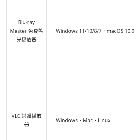
化
強
大
Blu-ray
播
Master 免費藍
Windows 11/10/8/7，macOS 10.9+
放
光播放器
器
－
Bluray
Master
免
費
藍
光
VLC 媒體播放
播
Windows、Mac、Linux
器
放
器