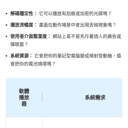
和
Mac
解碼穩定性：
它可以播放有刮痕或加密的光碟嗎？
上
播放流暢度：
畫面在動作場景中會出現丟幀現象嗎？
播
放
使用者介面整潔度：
網站上是不是充斥著煩人的廣告或
DVD
彈跳窗？
的
系統資源：
它會把你的筆記型電腦變成噴射發動機，還
硬
會把你的電池燒壞嗎？
體
準
備
軟體
方
播放
系統需求
法
器
一：
一
體