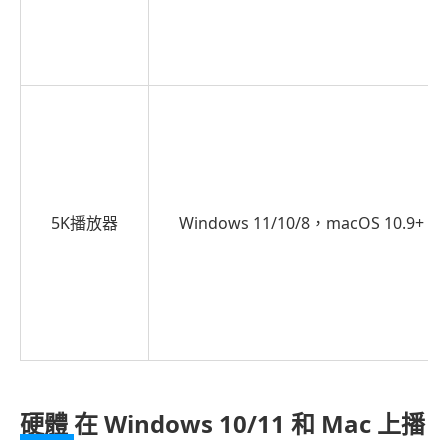
方
法
二：
開
源
經
典
之
5K播放器
Windows 11/10/8，macOS 10.9+
選
－
VLC
媒
體
播
放
硬體
在 Windows 10/11 和 Mac 上播
器