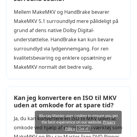
Mellem MakeMKV og HandBrake bevarer
MakeMKV 5.1 surroundlyd mere pålideligt på
grund af dens native Dolby Digital-
understøttelse. HandBrake kan kun bevare
surroundlyd via lydgennemgang. For ren
kvalitetsbevaring og enklere opsætning er
MakeMKV normalt det bedre valg.
Kan jeg konvertere en ISO til MKV
uden at omkode for at spare tid?
Blu-ray Master uses cookies to ensure you get
Ja, du kan konvertere en ISO til MKV uden at
the best experience on our website.
Privacy
omkode ved hjælp af et remuxing-værktøj som
Policy
Got it!
MakeMKV og Blu-ray Master Free DVD Ripper.