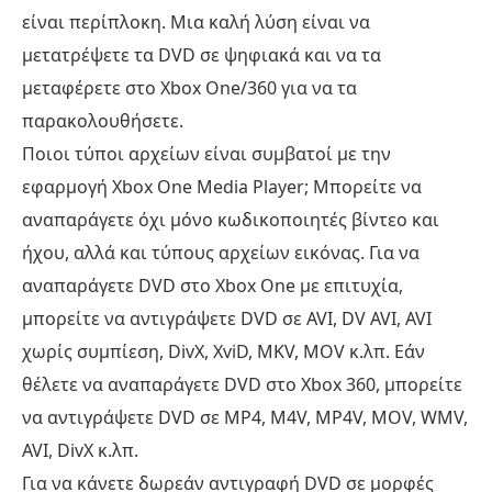
είναι περίπλοκη. Μια καλή λύση είναι να
μετατρέψετε τα DVD σε ψηφιακά και να τα
μεταφέρετε στο Xbox One/360 για να τα
παρακολουθήσετε.
Ποιοι τύποι αρχείων είναι συμβατοί με την
εφαρμογή Xbox One Media Player; Μπορείτε να
αναπαράγετε όχι μόνο κωδικοποιητές βίντεο και
ήχου, αλλά και τύπους αρχείων εικόνας. Για να
αναπαράγετε DVD στο Xbox One με επιτυχία,
μπορείτε να αντιγράψετε DVD σε AVI, DV AVI, AVI
χωρίς συμπίεση, DivX, XviD, MKV, MOV κ.λπ. Εάν
θέλετε να αναπαράγετε DVD στο Xbox 360, μπορείτε
να αντιγράψετε DVD σε MP4, M4V, MP4V, MOV, WMV,
AVI, DivX κ.λπ.
Για να κάνετε δωρεάν αντιγραφή DVD σε μορφές