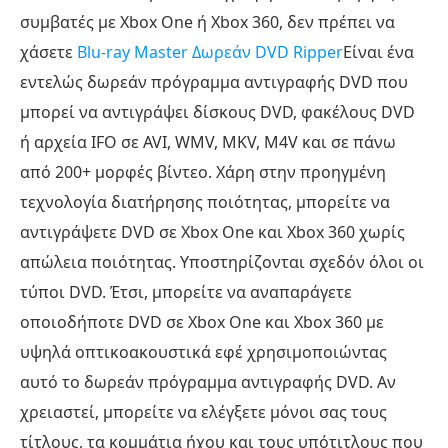
συμβατές με Xbox One ή Xbox 360, δεν πρέπει να
χάσετε
Blu-ray Master Δωρεάν DVD Ripper
Είναι ένα
εντελώς δωρεάν πρόγραμμα αντιγραφής DVD που
μπορεί να αντιγράψει δίσκους DVD, φακέλους DVD
ή αρχεία IFO σε AVI, WMV, MKV, M4V και σε πάνω
από 200+ μορφές βίντεο. Χάρη στην προηγμένη
τεχνολογία διατήρησης ποιότητας, μπορείτε να
αντιγράψετε DVD σε Xbox One και Xbox 360 χωρίς
απώλεια ποιότητας. Υποστηρίζονται σχεδόν όλοι οι
τύποι DVD. Έτσι, μπορείτε να αναπαράγετε
οποιοδήποτε DVD σε Xbox One και Xbox 360 με
υψηλά οπτικοακουστικά εφέ χρησιμοποιώντας
αυτό το δωρεάν πρόγραμμα αντιγραφής DVD. Αν
χρειαστεί, μπορείτε να ελέγξετε μόνοι σας τους
τίτλους, τα κομμάτια ήχου και τους υπότιτλους που