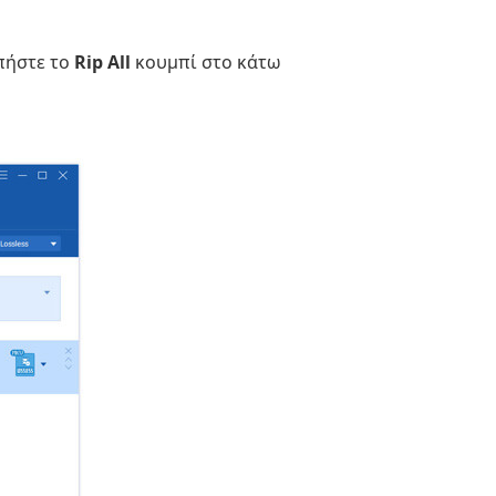
υπήστε το
Rip All
κουμπί στο κάτω