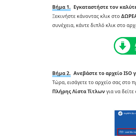
το
Βήμα 1.
Εγκαταστήστε τον καλύτ
Blu-
Ξεκινήστε κάνοντας κλικ στο
ΔΩΡΕ
ray
συνέχεια, κάντε διπλό κλικ στο αρ
Master
Video
Converter
Ultimate
Μέρος
3.
Βήμα 2.
Ανεβάστε το αρχείο ISO 
Εξαγωγή
Τώρα, εισάγετε το αρχείο σας στο 
τραγουδιών
Πλήρης Λίστα Τίτλων
για να δείτε
από
ένα
ISO
με
DVDFab