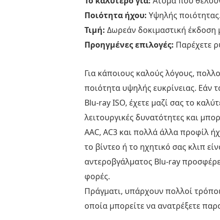
Το καλύτερο για:
Άτομα που θέλουν
Blu-
Ποιότητα ήχου:
Υψηλής ποιότητας
ray
Master
Τιμή:
Δωρεάν δοκιμαστική έκδοση μ
Blu-
Προηγμένες επιλογές:
Παρέχετε ρ
ray
Ripper
Για κάποιους καλούς λόγους, πολλ
[Best
ποιότητα υψηλής ευκρίνειας. Εάν τ
Way]
Blu-ray ISO, έχετε μαζί σας το καλύ
Μέρος
λειτουργικές δυνατότητες και μπορ
2.
AAC, AC3 και πολλά άλλα προφίλ ήχ
Εξαγωγή
το βίντεο ή το ηχητικό σας κλιπ ε
τραγουδιών
αντεροβγάλματος Blu-ray προσφέρει
από
φορές.
ένα
Πράγματι, υπάρχουν πολλοί τρόποι 
ISO
οποία μπορείτε να ανατρέξετε παρ
με