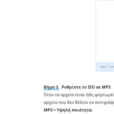
Ripper
Μέρος
4.
Συχνές
ερωτήσεις
στην
εξαγωγή
τραγουδιών
Βήμα 3.
Ρυθμίστε το ISO σε MP3
Όταν τα αρχεία είναι ήδη φορτωμέν
αρχεία που δεν θέλετε να αντιγράψ
MP3 > Υψηλή ποιότητα
.