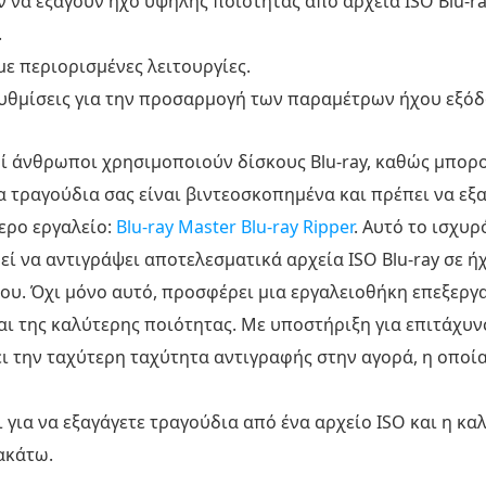
 να εξάγουν ήχο υψηλής ποιότητας από αρχεία ISO Blu-ra
.
ε περιορισμένες λειτουργίες.
υθμίσεις για την προσαρμογή των παραμέτρων ήχου εξόδ
οί άνθρωποι χρησιμοποιούν δίσκους Blu-ray, καθώς μπορ
α τραγούδια σας είναι βιντεοσκοπημένα και πρέπει να εξα
τερο εργαλείο:
Blu-ray Master Blu-ray Ripper
. Αυτό το ισχυ
εί να αντιγράψει αποτελεσματικά αρχεία ISO Blu-ray σε 
ου. Όχι μόνο αυτό, προσφέρει μια εργαλειοθήκη επεξεργα
ίναι της καλύτερης ποιότητας. Με υποστήριξη για επιτάχ
 την ταχύτερη ταχύτητα αντιγραφής στην αγορά, η οποία
για να εξαγάγετε τραγούδια από ένα αρχείο ISO και η κα
ακάτω.