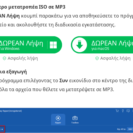
ερο μετατροπέα ISO σε MP3
ΑΝ Λήψη
κουμπί παρακάτω για να αποθηκεύσετε το πρόγρ
χείο και ακολουθήστε τη διαδικασία εγκατάστασης.
ΔΩΡΕΑΝ Λήψη
ΔΩΡΕΑΝ Λήψ
Για Windows
για macOS
Ασφαλής λήψη
Ασφαλής λήψη
για εξαγωγή
πρόγραμμα επιλέγοντας το
Συν
εικονίδιο στο κέντρο της δ
 όλα τα αρχεία που θέλετε να μετατρέψετε σε MP3.