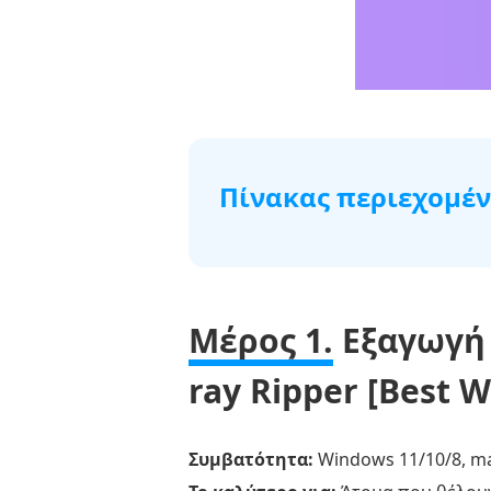
Πίνακας περιεχομέ
Μέρος
1.
Εξαγωγή
Μέρος 1.
Εξαγωγή 
τραγουδιών
από
ray Ripper [Best W
ένα
ISO
Συμβατότητα:
Windows 11/10/8, ma
με