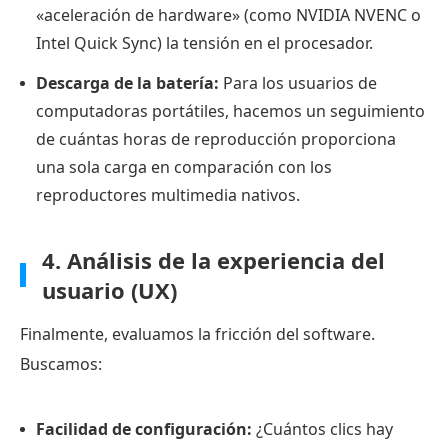
«aceleración de hardware» (como NVIDIA NVENC o
7.
Intel Quick Sync) la tensión en el procesador.
PotPlayer:
Ideal
Descarga de la batería:
Para los usuarios de
para
computadoras portátiles, hacemos un seguimiento
usuarios
de cuántas horas de reproducción proporciona
de
una sola carga en comparación con los
Windows
reproductores multimedia nativos.
expertos
en
4. Análisis de la experiencia del
tecnología
usuario (UX)
que
exigen
Finalmente, evaluamos la fricción del software.
funciones
Buscamos:
avanzadas.
8.
Facilidad de configuración:
¿Cuántos clics hay
IINA