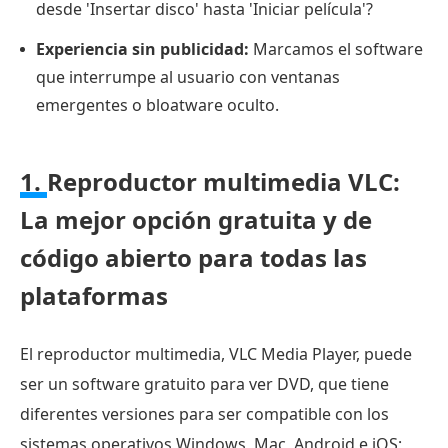
desde 'Insertar disco' hasta 'Iniciar película'?
para
Experiencia sin publicidad:
Marcamos el software
Mac:
que interrumpe al usuario con ventanas
El
emergentes o bloatware oculto.
reproductor
multimedia
moderno
1.
Reproductor multimedia VLC:
definitivo,
La mejor opción gratuita y de
diseñado
a
código abierto para todas las
medida
plataformas
para
macOS.
El reproductor multimedia, VLC Media Player, puede
9.
ser un software gratuito para ver DVD, que tiene
MPC-
diferentes versiones para ser compatible con los
BE:
sistemas operativos Windows, Mac, Android e iOS;