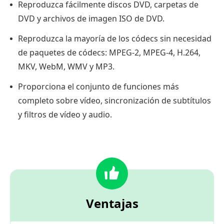
Reproduzca fácilmente discos DVD, carpetas de
mejor
DVD y archivos de imagen ISO de DVD.
software
gratuito
Reproduzca la mayoría de los códecs sin necesidad
para
de paquetes de códecs: MPEG-2, MPEG-4, H.264,
reproducir
MKV, WebM, WMV y MP3.
DVD
Proporciona el conjunto de funciones más
completo sobre vídeo, sincronización de subtítulos
y filtros de vídeo y audio.
Ventajas