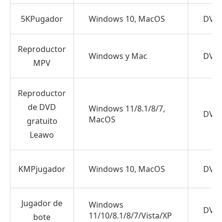
y
5KPugador
Windows 10, MacOS
DVD 
de
código
abierto
Reproductor
Windows y Mac
DVD 
para
MPV
todas
las
Reproductor
plataformas.
de DVD
Windows 11/8.1/8/7,
DVD 
2.
MacOS
gratuito
Reproductor
Leawo
de
DVD
KMPjugador
Windows 10, MacOS
DVD 
Blu-
ray
Master
Jugador de
Windows
DVD 
11/10/8.1/8/7/Vista/XP
Free:
bote