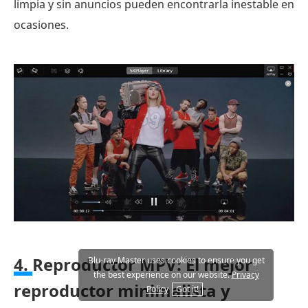
limpia y sin anuncios pueden encontrarla inestable en
ocasiones.
4.
Reproductor MPV: El mejor
Blu-ray Master uses cookies to ensure you get
the best experience on our website.
Privacy
reproductor minimalista y
Policy
Got it!