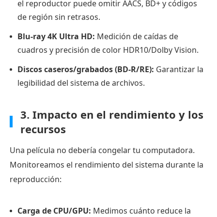
el reproductor puede omitir AACS, BD+ y códigos
espectadores
de región sin retrasos.
ocasionales.
6.
Blu-ray 4K Ultra HD:
Medición de caídas de
KMPlayer:
cuadros y precisión de color HDR10/Dolby Vision.
Ideal
Discos caseros/grabados (BD-R/RE):
Garantizar la
para
legibilidad del sistema de archivos.
los
amantes
3. Impacto en el rendimiento y los
del
recursos
cine
que
Una película no debería congelar tu computadora.
buscan
Monitoreamos el rendimiento del sistema durante la
controles
reproducción:
de
vídeo
mejorados.
Carga de CPU/GPU:
Medimos cuánto reduce la