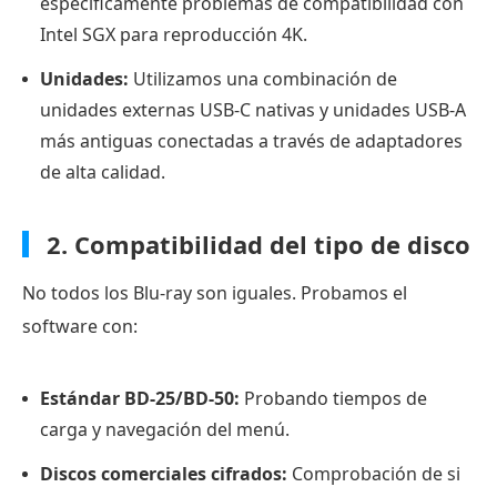
para
específicamente problemas de compatibilidad con
puristas
Intel SGX para reproducción 4K.
del
Unidades:
Utilizamos una combinación de
rendimiento.
unidades externas USB-C nativas y unidades USB-A
5.
más antiguas conectadas a través de adaptadores
Leawo
de alta calidad.
Free
DVD
2. Compatibilidad del tipo de disco
Player:
La
No todos los Blu-ray son iguales. Probamos el
mejor
software con:
interfaz
fácil
Estándar BD-25/BD-50:
Probando tiempos de
de
carga y navegación del menú.
usar
Discos comerciales cifrados:
para
Comprobación de si