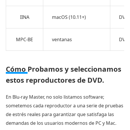
Ideal
para
IINA
macOS (10.11+)
DVD 
una
reproducción
sin
MPC-BE
ventanas
DVD 
complicaciones
y
sin
Cómo
Probamos y seleccionamos
restricciones
de
estos reproductores de DVD.
región.
3.
En Blu-ray Master, no solo listamos software;
5KPlayer:
sometemos cada reproductor a una serie de pruebas
Ideal
de estrés reales para garantizar que satisfaga las
para
demandas de los usuarios modernos de PC y Mac.
transmisión