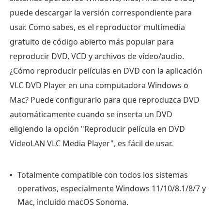
El
puede descargar la versión correspondiente para
mejor
usar. Como sabes, es el reproductor multimedia
reproductor
gratuito de código abierto más popular para
ligero
y
reproducir DVD, VCD y archivos de vídeo/audio.
rápido
¿Cómo reproducir películas en DVD con la aplicación
para
VLC DVD Player en una computadora Windows o
sistemas
Mac? Puede configurarlo para que reproduzca DVD
antiguos
automáticamente cuando se inserta un DVD
y
eligiendo la opción "Reproducir película en DVD
archivos
VideoLAN VLC Media Player", es fácil de usar.
ISO.
Preguntas
Totalmente compatible con todos los sistemas
frecuentes
operativos, especialmente Windows 11/10/8.1/8/7 y
sobre
Mac, incluido macOS Sonoma.
el