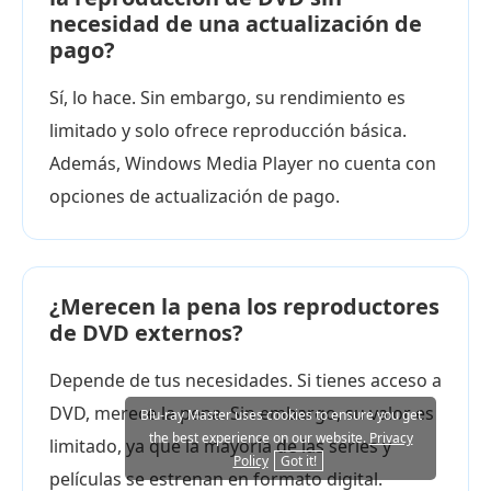
necesidad de una actualización de
pago?
Sí, lo hace. Sin embargo, su rendimiento es
limitado y solo ofrece reproducción básica.
Además, Windows Media Player no cuenta con
opciones de actualización de pago.
¿Merecen la pena los reproductores
de DVD externos?
Depende de tus necesidades. Si tienes acceso a
DVD, merece la pena. Sin embargo, su valor es
Blu-ray Master uses cookies to ensure you get
the best experience on our website.
Privacy
limitado, ya que la mayoría de las series y
Policy
Got it!
películas se estrenan en formato digital.