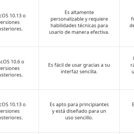
Es altamente
OS 10.13 o
personalizable y requiere
f
versiones
habilidades técnicas para
d
steriores.
usarlo de manera efectiva.
cOS 10.6 o
Es fácil de usar gracias a su
r
versiones
interfaz sencilla.
u
steriores.
OS 10.13 o
Es apto para principiantes
versiones
y está diseñado para un
steriores.
uso sencillo.