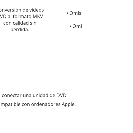
• CSS
onversión de vídeos
• Omisión de la protección
VD al formato MKV
anticopia
con calidad sin
• Omisión del código de
pérdida.
región
a conectar una unidad de DVD
compatible con ordenadores Apple.