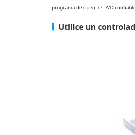
MakeMKV
programa de ripeo de DVD confiable
Preguntas
frecuentes
Utilice un controla
sobre
cómo
ripear
DVDs
en
Mac