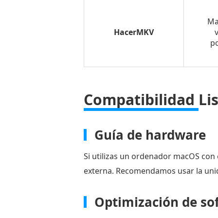
en
Mac
Ma
con
HacerMKV
po
HandBrake
Método
3.
Copiar
Compatibilidad
Li
DVD
en
Mac
Guía de hardware
con
Si utilizas un ordenador macOS con
WinX
externa. Recomendamos usar la unid
DVD
Ripper
Optimización de so
Método
4.