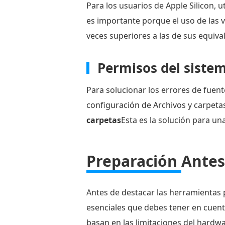
Para los usuarios de Apple Silicon, 
Copiar
es importante porque el uso de las v
DVD
veces superiores a las de sus equival
en
Mac
Permisos del siste
con
Leawo
Para solucionar los errores de fuen
DVD
configuración de Archivos y carpetas
Ripper
carpetas
Esta es la solución para un
Método
5.
Copiar
Preparación
Antes
DVD
en
Antes de destacar las herramientas 
Mac
esenciales que debes tener en cuen
con
basan en las limitaciones del hard