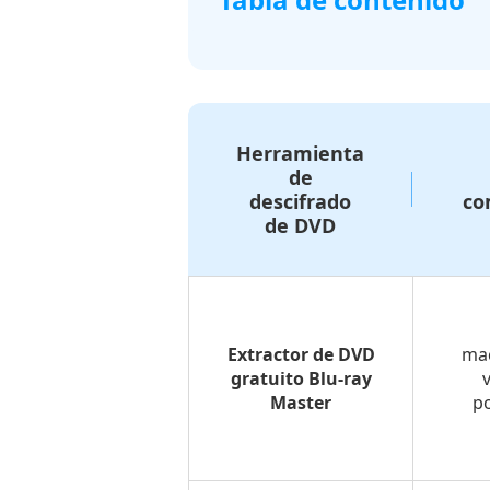
Lista
de
verificación
de
Herramienta
compatibilidad
de
descifrado
co
Preparación
de DVD
antes
de
ripear
un
Extractor de DVD
mac
DVD
gratuito Blu-ray
en
Master
po
Mac
Método