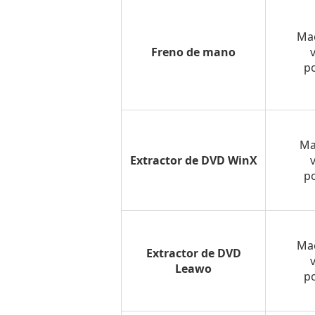
1.
Copiar
Mac
DVD
Freno de mano
en
po
Mac
con
Blu-
ray
Ma
Extractor de DVD WinX
Master
po
Free
DVD
Ripper
Método
Mac
Extractor de DVD
2.
Leawo
po
Copiar
DVD