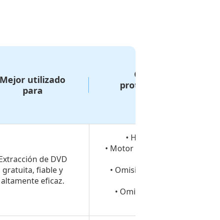
Omisión de
Mejor utilizado
protección contra
para
copias
• Hyper-threading
• Motor de supercodificación
Extracción de DVD
• CSS
gratuita, fiable y
• Omisión de la protección
altamente eficaz.
anticopia
• Omisión del código de
región