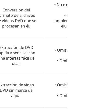
• No existe ninguna opción
Conversión del
integrada.
ormato de archivos
• Se requiere un
e vídeos DVD que se
complemento adicional para
procesan en él.
eludir la protección
anticopia.
• CSS
Extracción de DVD
• Omisión de la protección
ápida y sencilla, con
anticopia
na interfaz fácil de
• Omisión del código de
usar.
región
• CSS
Extracción de vídeo
• Omisión de la protección
DVD sin marca de
anticopia
agua.
• Omisión del código de
región